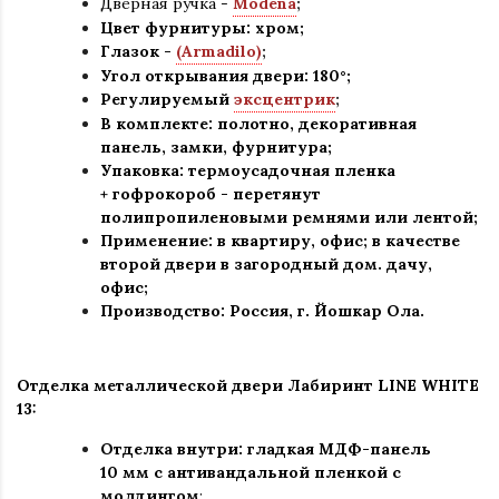
Дверная ручка -
Modena
;
Цвет фурнитуры: хром
;
Глазок -
(Armadilo)
;
Угол открывания двери: 180
°
;
Регулируемый
эксцентрик
;
В комплекте: полотно, декоративная
панель, замки, фурнитура
;
Упаковка: термоусадочная пленка
+ гофрокороб
-
перетянут
полипропиленовыми ремнями или лентой;
Применение
:
в квартиру, офис; в качестве
второй двери в загородный дом. дачу,
офис
;
Производство: Россия, г
.
Йошкар Ола.
Отделка металлической двери Лабиринт LINE WHITE
13:
Отделка внутри: гладкая МДФ-панель
10 мм с антивандальной пленкой с
молдингом
;