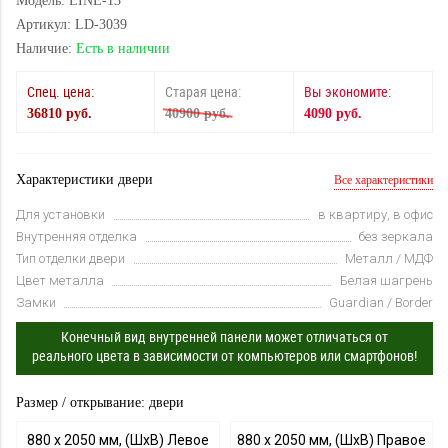
Модель: LINE-13
Артикул: LD-3039
Наличие:
Есть в наличии
Спец. цена:
Старая цена:
Вы экономите:
36810 руб.
40900 руб.
4090 руб.
Характеристики двери
Все характеристики
Для установки
в квартиру, в офис
Внутренняя отделка
без зеркала
Тип отделки двери
Металл / МДФ
Цвет металла
Белая шагрень
Замки
Guardian / Border
Конечный вид внутренней панели может отличаться от
реального цвета в зависимости от компьютеров или смартфонов!
Размер / открывание: двери
880 х 2050 мм, (ШхВ) Левое
880 х 2050 мм, (ШхВ) Правое