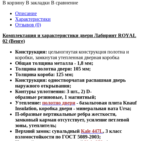
В корзину
В закладки
В сравнение
Описание
Характеристики
Отзывов (0)
Комплектация и характеристики двери Лабиринт ROYAL
02 (Венге)
Конструкция:
цельногнутая конструкция полотна и
коробки
,
замкнутая утепленная дверная коробка
Общая толщина металла - 1,8 мм;
Толщина полотна двери: 105 мм;
Толщина короба: 125 мм;
Конструкция
:
одностворчатая распашная дверь
наружного открывания;
Контуры уплотнения:
3 шт., 2) D-
образные резиновые, 1 магнитный;
Утепление:
полотно двери
- базальтовая плита Knauf
Insulation, коробка двери - минеральная вата Ursa
;
П-образные вертикальные ребра жесткости,
замковый карман отсутствует, усиление петлевой
зоны, утеплитель
;
Верхний замок: сувальдный
Kale 447L
,
3 класс
взломостойкости по ГОСТ 5089-2003
;