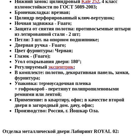
Нижний замок: цилиндровый
Kale 252
,
4 класс
взломостойкости по ГОСТ 5089-2003
;
Броненакладка: врезная;
Цилиндр перфорированный ключ-вертушок
;
Ночная задвижка -
Fuaro
;
Защита от снятия полотна:
противосъемные штыри
из легированной стали - 2 шт
;
Петли: 3 шт. на опорном подшипнике
;
Дверная ручка - Fuaro
;
Цвет фурнитуры: Черная
;
Глазок - (Fuaro)
;
Угол открывания двери: 180
°
;
Регулируемый
эксцентрик
;
В комплекте: полотно, декоративная панель, замки,
фурнитура
;
Упаковка: термоусадочная пленка
+ гофрокороб
-
перетянут полипропиленовыми
ремнями или лентой;
Применение
:
в квартиру, офис; в качестве второй
двери в загородный дом. дачу, офис
;
Производство: Россия, г
.
Йошкар Ола.
Отделка металлической двери Лабиринт
ROYAL 02: