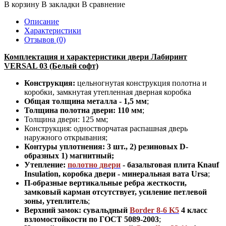
В корзину
В закладки
В сравнение
Описание
Характеристики
Отзывов (0)
Комплектация и характеристики двери Лабиринт
VERSAL 03 (Белый софт)
Конструкция:
цельногнутая конструкция полотна и
коробки
,
замкнутая утепленная дверная коробка
Общая толщина металла - 1,5 мм
;
Толщина полотна двери: 110 мм
;
Толщина двери: 125 мм;
Конструкция
:
одностворчатая распашная дверь
наружного открывания;
Контуры уплотнения:
3 шт., 2) резиновых D-
образных 1) магнитный;
Утепление:
полотно двери
- базальтовая плита Knauf
Insulation, коробка двери - минеральная вата Ursa
;
П-образные вертикальные ребра жесткости,
замковый карман отсутствует, усиление петлевой
зоны, утеплитель
;
Верхний замок: сувальдный
Border 8-6 K5
4 класс
взломостойкости по ГОСТ 5089-2003
;