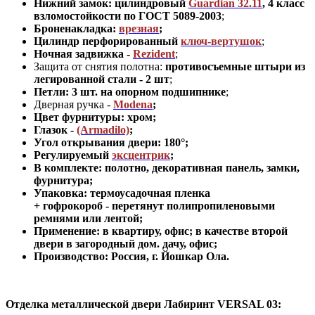
Нижний замок: цилиндровый
Guardian 32.11
,
4 класс
взломостойкости по ГОСТ 5089-2003
;
Броненакладка:
врезная
;
Цилиндр перфорированный
ключ-вертушок
;
Ночная задвижка -
Rezident
;
Защита от снятия полотна:
противосъемные штыри из
легированной стали - 2 шт
;
Петли: 3 шт. на опорном подшипнике
;
Дверная ручка -
Modena
;
Цвет фурнитуры: хром
;
Глазок -
(Armadilo)
;
Угол открывания двери: 180
°
;
Регулируемый
эксцентрик
;
В комплекте: полотно, декоративная панель, замки,
фурнитура
;
Упаковка: термоусадочная пленка
+ гофрокороб
-
перетянут полипропиленовыми
ремнями или лентой;
Применение
:
в квартиру, офис; в качестве второй
двери в загородный дом. дачу, офис
;
Производство: Россия, г
.
Йошкар Ола.
Отделка металлической двери Лабиринт VERSAL 03: