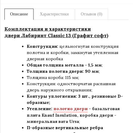
Описание
Характеристики
Отзывов (0)
Комплектация и характеристики
двери Лабиринт
Classic 13 (Графит софт)
Конструкция:
цельногнутая конструкция
полотна и коробки
,
замкнутая утепленная
дверная коробка
Общая толщина металла - 1,5 мм
;
Толщина полотна двери: 90 мм
;
Толщина короба: 115 мм;
Конструкция
:
одностворчатая распашная
дверь наружного открывания;
Контуры уплотнения:
3 шт., резиновые D-
образные;
Утепление:
полотно двери
- базальтовая
плита Knauf Insulation, коробка двери -
минеральная вата Ursa
;
П-образные вертикальные ребра