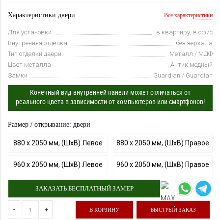
Характеристики двери
Все характеристики
Для установки
в квартиру, в офис
Внутренняя отделка
без зеркала
Тип отделки двери
Металл / МДФ
Цвет металла
Антик медный
Замки
Guardian / Guardian
Конечный вид внутренней панели может отличаться от
реального цвета в зависимости от компьютеров или смартфонов!
Размер / открывание: двери
880 х 2050 мм, (ШхВ) Левое
880 х 2050 мм, (ШхВ) Правое
960 х 2050 мм, (ШхВ) Левое
960 х 2050 мм, (ШхВ) Правое
ЗАКАЗАТЬ БЕСПЛАТНЫЙ ЗАМЕР
-
+
В КОРЗИНУ
БЫСТРЫЙ ЗАКАЗ