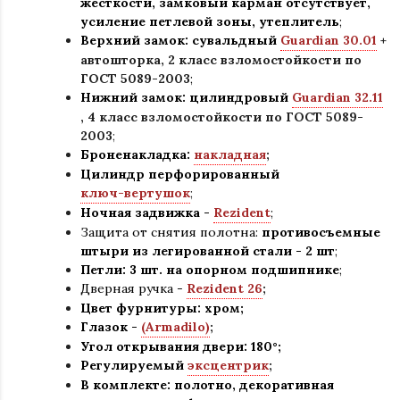
жесткости, замковый карман отсутствует,
усиление петлевой зоны, утеплитель
;
Верхний замок: сувальдный
Guardian 30.01
+
автошторка,
2 класс взломостойкости по
ГОСТ 5089-2003
;
Нижний замок: цилиндровый
Guardian 32.11
,
4 класс взломостойкости по ГОСТ 5089-
2003
;
Броненакладка:
накладная
;
Цилиндр перфорированный
ключ-вертушок
;
Ночная задвижка -
Rezident
;
Защита от снятия полотна:
противосъемные
штыри из легированной стали - 2 шт
;
Петли: 3 шт. на опорном подшипнике
;
Дверная ручка -
Rezident 26
;
Цвет фурнитуры: хром
;
Глазок -
(Armadilo)
;
Угол открывания двери: 180
°
;
Регулируемый
эксцентрик
;
В комплекте: полотно, декоративная