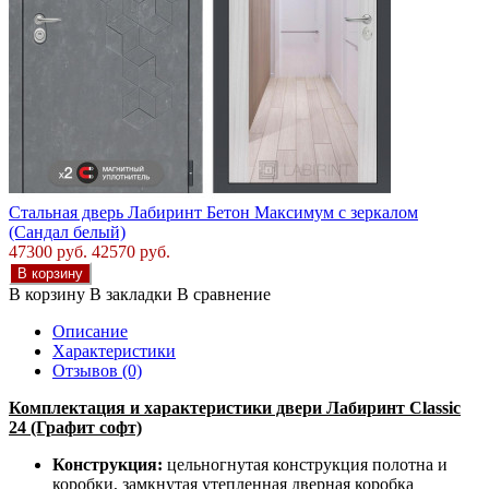
Стальная дверь Лабиринт Бетон Максимум с зеркалом
(Сандал белый)
47300 руб.
42570 руб.
В корзину
В корзину
В закладки
В сравнение
Описание
Характеристики
Отзывов (0)
Комплектация и характеристики двери Лабиринт
Classic
24 (Графит софт)
Конструкция:
цельногнутая конструкция полотна и
коробки
,
замкнутая утепленная дверная коробка