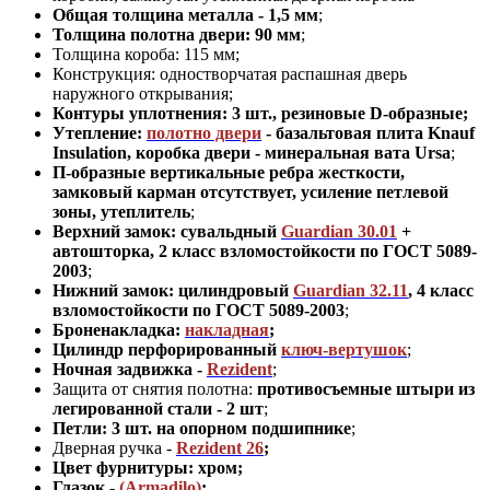
Общая толщина металла - 1,5 мм
;
Толщина полотна двери: 90 мм
;
Толщина короба: 115 мм;
Конструкция
:
одностворчатая распашная дверь
наружного открывания;
Контуры уплотнения:
3 шт., резиновые D-образные;
Утепление:
полотно двери
- базальтовая плита Knauf
Insulation, коробка двери - минеральная вата Ursa
;
П-образные вертикальные ребра жесткости,
замковый карман отсутствует, усиление петлевой
зоны, утеплитель
;
Верхний замок: сувальдный
Guardian 30.01
+
автошторка,
2 класс взломостойкости по ГОСТ 5089-
2003
;
Нижний замок: цилиндровый
Guardian 32.11
,
4 класс
взломостойкости по ГОСТ 5089-2003
;
Броненакладка:
накладная
;
Цилиндр перфорированный
ключ-вертушок
;
Ночная задвижка -
Rezident
;
Защита от снятия полотна:
противосъемные штыри из
легированной стали - 2 шт
;
Петли: 3 шт. на опорном подшипнике
;
Дверная ручка -
Rezident 26
;
Цвет фурнитуры: хром
;
Глазок -
(Armadilo)
;