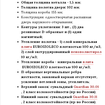
Общая толщина металла - 1,5 мм
;
Толщина полотна двери: 102 мм
;
Толщина короба: 155 мм;
Конструкция
:
одностворчатая распашная
дверь наружного открывания;
Контуры уплотнения:
3 шт., (2) два
резиновые D-образные и (1) один
магнитный;
Утепление
полотна
-
1) слой минеральная
плита
EUROIZOLECO плотностью 100 кг/м3,
2) слой экструдированный
пенополистирол
10 кг/м3;
Утепление короба - минеральная
плита
EUROIZOLECO плотностью 100 кг/м3;
П-образные вертикальные ребра
жесткости, замковый карман отсутствует,
усиление петлевой зоны, утеплитель
;
Верхний замок: сувальдный
Guardian 30.01
,
2 класс взломостойкости (пр-во Россия)
;
Нижний замок: сувальдный
Guardian 30.11
,
2 класс взломостойкости (пр-во Россия)
;