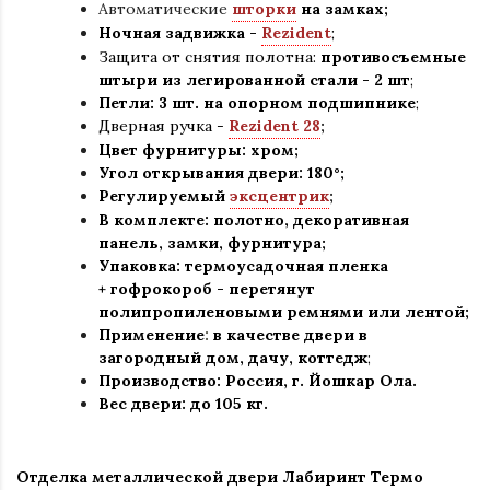
Автоматические
шторки
на замках;
Ночная задвижка -
Rezident
;
Защита от снятия полотна:
противосъемные
штыри из легированной стали - 2 шт
;
Петли: 3 шт. на опорном подшипнике
;
Дверная ручка -
Rezident 28
;
Цвет фурнитуры: хром
;
Угол открывания двери: 180
°
;
Регулируемый
эксцентрик
;
В комплекте: полотно, декоративная
панель, замки, фурнитура
;
Упаковка: термоусадочная пленка
+ гофрокороб
-
перетянут
полипропиленовыми ремнями или лентой;
Применение
:
в
качестве двери в
загородный дом, дачу, коттедж
;
Производство: Россия, г
.
Йошкар Ола.
Вес двери: до 105 кг.
Отделка металлической двери Лабиринт Термо