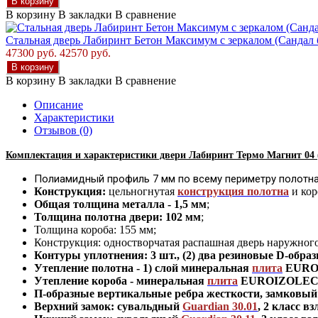
В корзину
В корзину
В закладки
В сравнение
Стальная дверь Лабиринт Бетон Максимум с зеркалом (Сандал
47300 руб.
42570 руб.
В корзину
В корзину
В закладки
В сравнение
Описание
Характеристики
Отзывов (0)
Комплектация и характеристики двер
и Лабиринт Термо Магнит
04 
Полиамидный профиль 7 мм по всему периметру полотна
Конструкция:
цельногнутая
конструкция полотна
и кор
Общая толщина металла - 1,5 мм
;
Толщина полотна двери: 102 мм
;
Толщина короба: 155 мм;
Конструкция
:
одностворчатая распашная дверь наружног
Контуры уплотнения:
3 шт., (2) два резиновые D-обра
Утепление
полотна
-
1) слой минеральная
плита
EUROI
Утепление короба - минеральная
плита
EUROIZOLECO 
П-образные вертикальные ребра жесткости, замковый 
Верхний замок: сувальдный
Guardian 30.01
,
2 класс вз