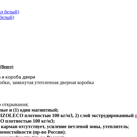
 белый)
(Венге)
 и короба двери
обки
,
замкнутая утепленная дверная коробка
о открывания;
зные и (1) один магнитный;
ZOLECO плотностью 100 кг/м3, 2) слой экструдированный
плотностью 100 кг/м3;
карман отсутствует, усиление петлевой зоны, утеплитель
;
ломостойкости (пр-во Россия)
;