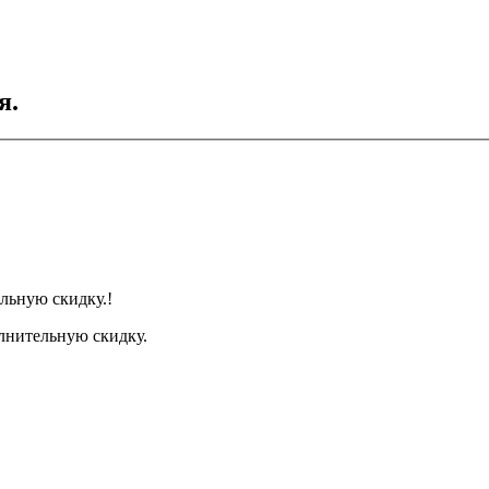
я.
льную скидку.!
лнительную скидку.