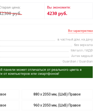
Старая цена:
Вы экономите:
42300 руб.
4230 руб.
Все характеристики
в частный дом, на дачу
без зеркала
Металл / МДФ
Антик медный
Guardian / Guardian
й панели может отличаться от реального цвета в
ти от компьютеров или смартфонов!
евое
880 х 2050 мм, (ШхВ) Правое
евое
960 х 2050 мм, (ШхВ) Правое