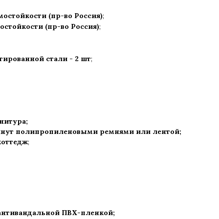
мостойкости (пр-во Россия)
;
остойкости (пр-во Россия)
;
ированной стали - 2 шт
;
рнитура
;
нут полипропиленовыми ремнями или лентой;
коттедж
;
 антивандальной ПВХ-пленкой;