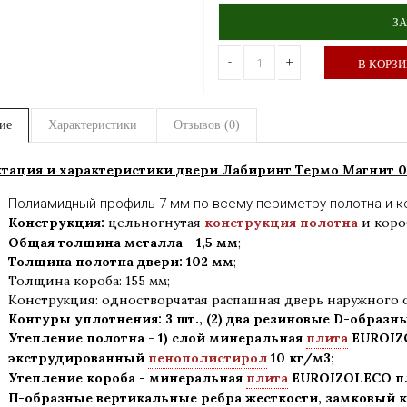
ЗА
-
+
В КОРЗ
ие
Характеристики
Отзывов (0)
тация и характеристики двер
и Лабиринт Термо Магнит
0
Полиамидный профиль 7 мм по всему периметру полотна и к
Конструкция:
цельногнутая
конструкция полотна
и коро
Общая толщина металла - 1,5 мм
;
Толщина полотна двери: 102 мм
;
Толщина короба: 155 мм;
Конструкция
:
одностворчатая распашная дверь наружного 
Контуры уплотнения:
3 шт., (2) два резиновые D-образн
Утепление
полотна
-
1) слой минеральная
плита
EUROIZO
экструдированный
пенополистирол
10 кг/м3;
Утепление короба - минеральная
плита
EUROIZOLECO пл
П-образные вертикальные ребра жесткости, замковый к