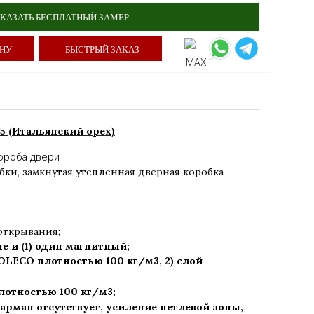
КАЗАТЬ БЕСПЛАТНЫЙ ЗАМЕР
ИНУ
БЫСТРЫЙ ЗАКАЗ
5 (Итальянский орех)
ороба двери
бки
,
замкнутая утепленная дверная коробка
открывания;
ые и (1) один магнитный;
LECO плотностью 100 кг/м3, 2) слой
отностью 100 кг/м3;
арман отсутствует, усиление петлевой зоны,