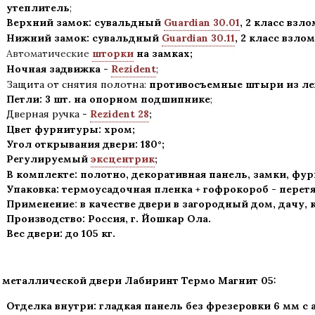
утеплитель
;
Верхний замок: сувальдный
Guardian 30.01
,
2 класс взло
Нижний замок: сувальдный
Guardian 30.11
,
2 класс взлом
Автоматические
шторки
на замках;
Ночная задвижка -
Rezident
;
Защита от снятия полотна:
противосъемные штыри из лег
Петли: 3 шт. на опорном подшипнике
;
Дверная ручка -
Rezident 28
;
Цвет фурнитуры: хром
;
Угол открывания двери: 180
°
;
Регулируемый
эксцентрик
;
В комплекте: полотно, декоративная панель, замки, фу
Упаковка: термоусадочная пленка + гофрокороб
-
перетя
Применение
:
в
качестве двери в загородный дом, дачу, 
Производство: Россия, г
.
Йошкар Ола.
Вес двери: до 105 кг.
 металлической двери Лабиринт Термо Магнит 05:
Отделка внутри: гладкая панель без фрезеровки 6 мм с