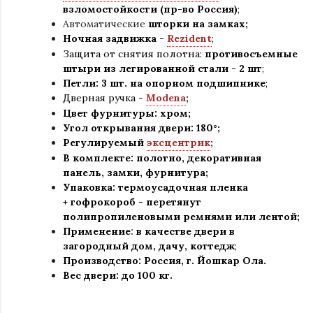
взломостойкости (пр-во Россия)
;
Автоматические
шторки на замках;
Ночная задвижка -
Rezident
;
Защита от снятия полотна:
противосъемные
штыри из легированной стали - 2 шт
;
Петли: 3 шт. на опорном подшипнике
;
Дверная ручка -
Modena
;
Цвет фурнитуры: хром
;
Угол открывания двери: 180
°
;
Регулируемый
эксцентрик
;
В комплекте: полотно, декоративная
панель, замки, фурнитура
;
Упаковка: термоусадочная пленка
+ гофрокороб
-
перетянут
полипропиленовыми ремнями или лентой;
Применение
:
в
качестве двери в
загородный дом, дачу, коттедж
;
Производство: Россия, г
.
Йошкар Ола.
Вес двери: до 100 кг.