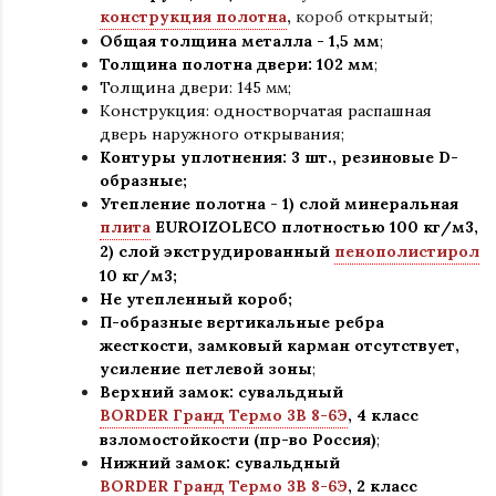
конструкция полотна
,
короб открытый;
Общая толщина металла - 1,5 мм
;
Толщина полотна двери: 102 мм
;
Толщина двери: 145 мм;
Конструкция
:
одностворчатая распашная
дверь наружного открывания;
Контуры уплотнения:
3 шт., резиновые D-
образные;
Утепление
полотна
-
1) слой минеральная
плита
EUROIZOLECO плотностью 100 кг/м3,
2) слой экструдированный
пенополистирол
10 кг/м3;
Не утепленный короб;
П-образные вертикальные ребра
жесткости, замковый карман отсутствует,
усиление петлевой зоны
;
Верхний замок: сувальдный
BORDER Гранд Термо 3В 8-6Э
,
4 класс
взломостойкости (пр-во Россия)
;
Нижний замок: сувальдный
BORDER Гранд Термо 3В 8-6Э
,
2 класс