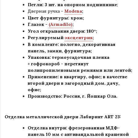
Петли: 3 шт. на опорном подшипнике
;
Дверная ручка -
Modena
;
Цвет фурнитуры: хром
;
Глазок -
(Armadilo)
;
Угол открывания двери: 180
°
;
Регулируемый
эксцентрик
;
В комплекте: полотно, декоративная
панель, замки, фурнитура
;
Упаковка: термоусадочная пленка
+ гофрокороб
-
перетянут
полипропиленовыми ремнями или лентой;
Применение
:
в квартиру, офис; в качестве
второй двери в загородный дом. дачу,
офис
;
Производство: Россия, г
.
Йошкар Ола.
Отделка металлической двери Лабиринт
ART 23:
Отделка внутри: фрезерованная МДФ-
панель 10 мм с антивандальной крашеной