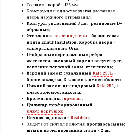
Толщина короба: 125 мм
;
Конструкция
:
одностворчатая распашная
дверь наружного открывания;
Контуры уплотнения:
3 шт., резиновые D-
образные;
Утепление:
полотно двери
-
базальтовая
плита Knauf Insulation, коробка двери -
минеральная вата Ursa
;
П-образные вертикальные ребра
жесткости, замковый карман отсутствует,
усиление петлевой зоны, утеплитель
;
Верхний замок: сувальдный
Kale 257L
+
броненакладка,
3 класс взломостойкости
;
Нижний замок: цилиндровый
Kale 252
,
4
класс взломостойкости
;
Броненакладка:
врезная
;
Цилиндр перфорированный
ключ-вертушок
;
Ночная задвижка -
Rezident
;
Защита от снятия полотна:
противосъемные
штыри из легированной стали - 2 шт
;