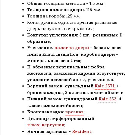
Общая толщина металла - 1,5 мм;
Толщина полотна двери: 115 мм
;
Толщина короба: 125 мм
;
Конструкция
:
одностворчатая распашная
дверь наружного открывания;
Контуры уплотнения:
3 шт., резиновые D-
образные;
Утепление:
полотно двери
-
базальтовая
плита Knauf Insulation, коробка двери -
минеральная вата Ursa
;
П-образные вертикальные ребра
жесткости, замковый карман отсутствует,
усиление петлевой зоны, утеплитель
;
Верхний замок: сувальдный
Kale 257L
+
броненакладка,
3 класс взломостойкости
;
Нижний замок: цилиндровый
Kale 252
,
4
класс взломостойкости
;
Броненакладка:
врезная
;
Цилиндр перфорированный
ключ-вертушок
;
Ночная задвижка -
Rezident
;