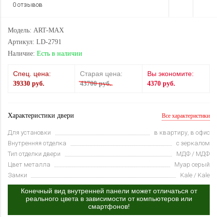
0 отзывов
Модель: ART-MAX
Артикул: LD-2791
Наличие:
Есть в наличии
Спец. цена:
Старая цена:
Вы экономите:
39330 руб.
43700 руб.
4370 руб.
Характеристики двери
Все характеристики
Для установки
в квартиру, в офис
Внутренняя отделка
с зеркалом
Тип отделки двери
МДФ / МДФ
Цвет металла
Муар серый
Замки
Kale / Kale
Конечный вид внутренней панели может отличаться от
реального цвета в зависимости от компьютеров или
смартфонов!