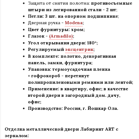
Защита от снятия полотна:
противосъемные
штыри из легированной стали - 2 шт
;
Петли: 3 шт. на опорном подшипнике
;
Дверная ручка -
Modena
;
Цвет фурнитуры: хром
;
Глазок -
(Armadilo)
;
Угол открывания двери: 180
°
;
Регулируемый
эксцентрик
;
В комплекте: полотно, декоративная
панель, замки, фурнитура
;
Упаковка: термоусадочная пленка
+ гофрокороб
-
перетянут
полипропиленовыми ремнями или лентой;
Применение
:
в квартиру, офис; в качестве
второй двери в загородный дом. дачу,
офис
;
Производство: Россия, г
.
Йошкар Ола.
Отделка металлической двери Лабиринт
ART с
зеркалом: