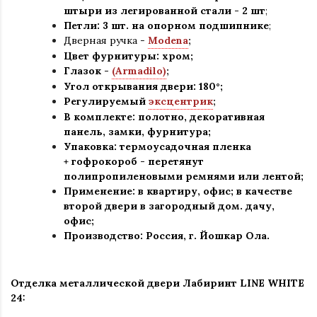
штыри из легированной стали - 2 шт
;
Петли: 3 шт. на опорном подшипнике
;
Дверная ручка -
Modena
;
Цвет фурнитуры: хром
;
Глазок -
(Armadilo)
;
Угол открывания двери: 180
°
;
Регулируемый
эксцентрик
;
В комплекте: полотно, декоративная
панель, замки, фурнитура
;
Упаковка: термоусадочная пленка
+ гофрокороб
-
перетянут
полипропиленовыми ремнями или лентой;
Применение
:
в квартиру, офис; в качестве
второй двери в загородный дом. дачу,
офис
;
Производство: Россия, г
.
Йошкар Ола.
Отделка металлической двери Лабиринт LINE WHITE
24: