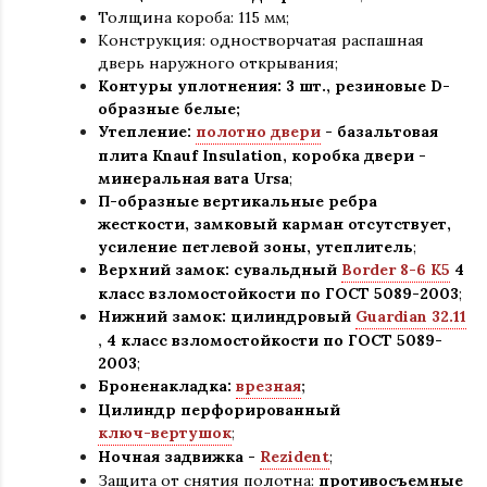
Толщина короба: 115 мм;
Конструкция
:
одностворчатая распашная
дверь наружного открывания;
Контуры уплотнения:
3 шт., резиновые D-
образные белые;
Утепление:
полотно двери
- базальтовая
плита Knauf Insulation, коробка двери -
минеральная вата Ursa
;
П-образные вертикальные ребра
жесткости, замковый карман отсутствует,
усиление петлевой зоны, утеплитель
;
Верхний замок: сувальдный
Border 8-6 K5
4
класс взломостойкости по ГОСТ 5089-2003
;
Нижний замок: цилиндровый
Guardian 32.11
,
4 класс взломостойкости по ГОСТ 5089-
2003
;
Броненакладка:
врезная
;
Цилиндр перфорированный
ключ-вертушок
;
Ночная задвижка -
Rezident
;
Защита от снятия полотна:
противосъемные