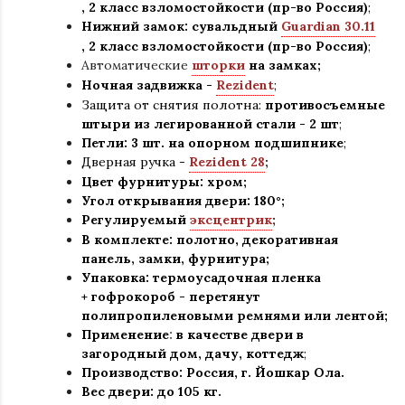
,
2 класс взломостойкости (пр-во Россия)
;
Нижний замок: сувальдный
Guardian 30.11
,
2 класс взломостойкости (пр-во Россия)
;
Автоматические
шторки
на замках;
Ночная задвижка -
Rezident
;
Защита от снятия полотна:
противосъемные
штыри из легированной стали - 2 шт
;
Петли: 3 шт. на опорном подшипнике
;
Дверная ручка -
Rezident 28
;
Цвет фурнитуры: хром
;
Угол открывания двери: 180
°
;
Регулируемый
эксцентрик
;
В комплекте: полотно
,
декоративная
панель, замки, фурнитура
;
Упаковка: термоусадочная пленка
+ гофрокороб
-
перетянут
полипропиленовыми ремнями или лентой;
Применение
:
в
качестве двери в
загородный дом, дачу, коттедж
;
Производство: Россия, г
.
Йошкар Ола.
Вес двери: до 105 кг.