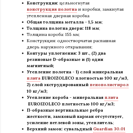
Конструкция:
цельногнутая
конструкция полотна
и коробки
,
замкнутая
утепленная дверная коробка
Общая толщина металла - 1
,
5 мм
;
Толщина полотна двери: 118 мм
;
Толщина короба: 155 мм;
Конструкция
:
одностворчатая распашная
дверь наружного открывания;
Контуры уплотнения:
3 шт
.
, (2) два
резиновые D-образные и (1) один
магнитный;
Утепление
полотна
-
1) слой минеральная
плита
EUROIZOLECO плотностью 100 кг/м3,
2) слой экструдированный
пенополистирол
10 кг/м3;
Утепление короба - минеральная
плита
EUROIZOLECO плотностью 100 кг/м3
;
П-образные вертикальные ребра
жесткости, замковый карман отсутствует,
усиление петлевой зоны, утеплитель
;
Верхний замок: сувальдный
Guardian 30.01