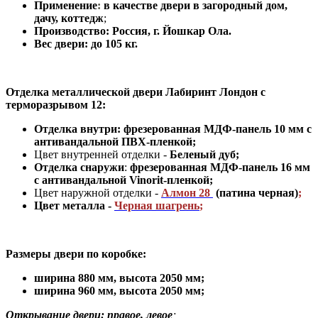
Применение
:
в
качестве двери в загородный дом,
дачу, коттедж
;
Производство: Россия, г
.
Йошкар Ола.
Вес двери: до 105 кг.
Отделка металлической двери Лабиринт Лондон с
терморазрывом 12:
Отделка внутри: фрезерованная МДФ-панель 10 мм с
антивандальной ПВХ-пленкой;
Цвет внутренней отделки -
Беленый дуб;
Отделка снаружи
:
фрезерованная МДФ-панель 16 мм
с антивандальной Vinorit-пленкой;
Цвет наружной отделки
-
Алмон 28
(патина черная)
;
Цвет металла -
Черная шагрень
;
Размеры двери по коробке:
ширина 880 мм
,
высота 2050 мм;
ширина 960 мм, высота 2050 мм;
Открывание двери: правое, левое
;