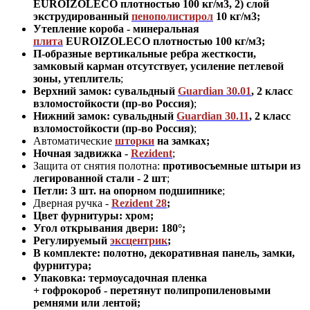
EUROIZOLECO плотностью 100 кг/м3, 2) слой
экструдированный
пенополистирол
10 кг/м3;
Утепление короба - минеральная
плита
EUROIZOLECO плотностью 100 кг/м3
;
П-образные вертикальные ребра жесткости,
замковый карман отсутствует, усиление петлевой
зоны, утеплитель
;
Верхний замок: сувальдный
Guardian 30.01
,
2 класс
взломостойкости (пр-во Россия)
;
Нижний замок: сувальдный
Guardian 30.11
,
2 класс
взломостойкости (пр-во Россия)
;
Автоматические
шторки
на замках;
Ночная задвижка -
Rezident
;
Защита от снятия полотна:
противосъемные штыри из
легированной стали - 2 шт
;
Петли: 3 шт. на опорном подшипнике
;
Дверная ручка -
Rezident 28
;
Цвет фурнитуры: хром
;
Угол открывания двери: 180
°
;
Регулируемый
эксцентрик
;
В комплекте: полотно
,
декоративная панель, замки,
фурнитура
;
Упаковка: термоусадочная пленка
+ гофрокороб
-
перетянут полипропиленовыми
ремнями или лентой;