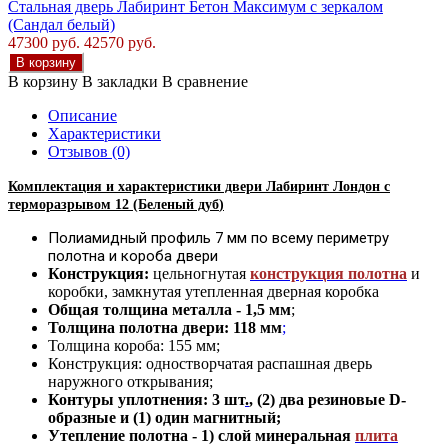
Стальная дверь Лабиринт Бетон Максимум с зеркалом
(Сандал белый)
47300 руб.
42570 руб.
В корзину
В корзину
В закладки
В сравнение
Описание
Характеристики
Отзывов (0)
Комплектация и характеристики двер
и Лабиринт Лондон с
терморазрывом
12 (Беленый дуб
)
Полиамидный профиль 7 мм по всему периметру
полотна и короба двери
Конструкция:
цельногнутая
конструкция полотна
и
коробки
,
замкнутая утепленная дверная коробка
Общая толщина металла - 1
,
5 мм
;
Толщина полотна двери: 118 мм
;
Толщина короба: 155 мм;
Конструкция
:
одностворчатая распашная дверь
наружного открывания;
Контуры уплотнения:
3 шт
.
, (2) два резиновые D-
образные и (1) один магнитный;
Утепление
полотна
-
1) слой минеральная
плита