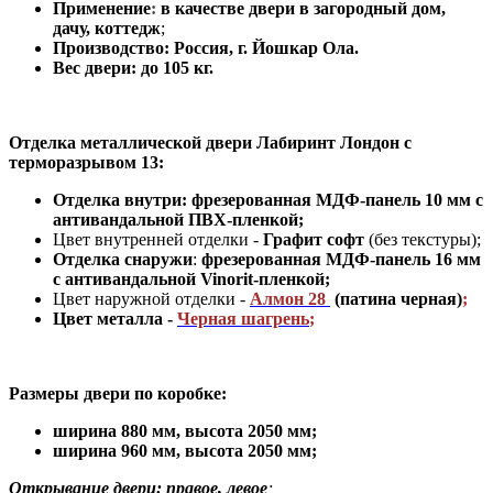
Применение
:
в
качестве двери в загородный дом,
дачу, коттедж
;
Производство: Россия, г
.
Йошкар Ола.
Вес двери: до 105 кг.
Отделка металлической двери Лабиринт Лондон с
терморазрывом 13:
Отделка внутри: фрезерованная МДФ-панель 10 мм с
антивандальной ПВХ-пленкой;
Цвет внутренней отделки -
Графит софт
(без текстуры);
Отделка снаружи
:
фрезерованная МДФ-панель 16 мм
с антивандальной Vinorit-пленкой;
Цвет наружной отделки
-
Алмон 28
(патина черная)
;
Цвет металла -
Черная шагрень
;
Размеры двери по коробке:
ширина 880 мм
,
высота 2050 мм;
ширина 960 мм, высота 2050 мм;
Открывание двери: правое, левое
;