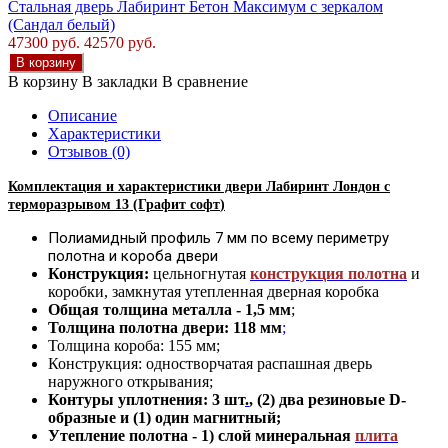
Стальная дверь Лабиринт Бетон Максимум с зеркалом
(Сандал белый)
47300 руб.
42570 руб.
В корзину
В корзину
В закладки
В сравнение
Описание
Характеристики
Отзывов (0)
Комплектация и характеристики двер
и Лабиринт Лондон с
терморазрывом
13 (Графит софт
)
Полиамидный профиль 7 мм по всему периметру
полотна и короба двери
Конструкция:
цельногнутая
конструкция полотна
и
коробки
,
замкнутая утепленная дверная коробка
Общая толщина металла - 1
,
5 мм
;
Толщина полотна двери: 118 мм
;
Толщина короба: 155 мм;
Конструкция
:
одностворчатая распашная дверь
наружного открывания;
Контуры уплотнения:
3 шт
.
, (2) два резиновые D-
образные и (1) один магнитный;
Утепление
полотна
-
1) слой минеральная
плита