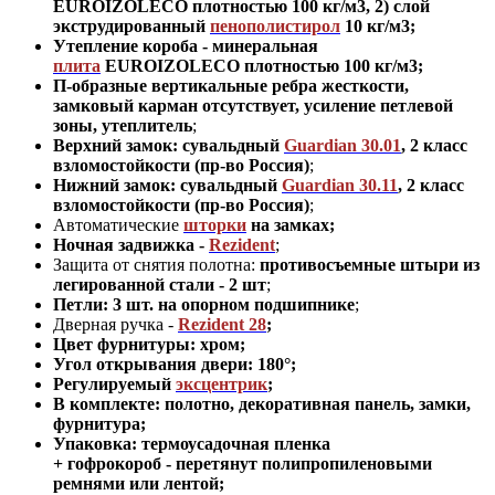
EUROIZOLECO плотностью 100 кг/м3, 2) слой
экструдированный
пенополистирол
10 кг/м3;
Утепление короба - минеральная
плита
EUROIZOLECO плотностью 100 кг/м3
;
П-образные вертикальные ребра жесткости,
замковый карман отсутствует, усиление петлевой
зоны, утеплитель
;
Верхний замок: сувальдный
Guardian 30.01
,
2 класс
взломостойкости (пр-во Россия)
;
Нижний замок: сувальдный
Guardian 30.11
,
2 класс
взломостойкости (пр-во Россия)
;
Автоматические
шторки
на замках;
Ночная задвижка -
Rezident
;
Защита от снятия полотна:
противосъемные штыри из
легированной стали - 2 шт
;
Петли: 3 шт. на опорном подшипнике
;
Дверная ручка -
Rezident 28
;
Цвет фурнитуры: хром
;
Угол открывания двери: 180
°
;
Регулируемый
эксцентрик
;
В комплекте: полотно
,
декоративная панель, замки,
фурнитура
;
Упаковка: термоусадочная пленка
+ гофрокороб
-
перетянут полипропиленовыми
ремнями или лентой;