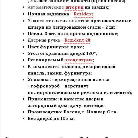
,
2 класс взломостойкости (пр-во Россия)
;
Автоматические
шторки
на замках;
Ночная задвижка -
Rezident
;
Защита от снятия полотна:
противосъемные
штыри из легированной стали - 2 шт
;
Петли: 3 шт. на опорном подшипнике
;
Дверная ручка -
Rezident 28
;
Цвет фурнитуры: хром
;
Угол открывания двери: 180
°
;
Регулируемый
эксцентрик
;
В комплекте: полотно
,
декоративная
панель, замки, фурнитура
;
Упаковка: термоусадочная пленка
+ гофрокороб
-
перетянут
полипропиленовыми ремнями или лентой;
Применение
:
в
качестве двери в
загородный дом, дачу, коттедж
;
Производство: Россия, г
.
Йошкар Ола.
Вес двери: до 105 кг.