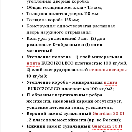
утепленная дверная коробка
Общая толщина металла - 1
,
5 мм
;
Толщина полотна двери: 118 мм
;
Толщина короба: 155 мм;
Конструкция
:
одностворчатая распашная
дверь наружного открывания;
Контуры уплотнения:
3 шт
.
, (2) два
резиновые D-образные и (1) один
магнитный;
Утепление
полотна
-
1) слой минеральная
плита
EUROIZOLECO плотностью 100 кг/м3,
2) слой экструдированный
пенополистирол
10 кг/м3;
Утепление короба - минеральная
плита
EUROIZOLECO плотностью 100 кг/м3
;
П-образные вертикальные ребра
жесткости, замковый карман отсутствует,
усиление петлевой зоны, утеплитель
;
Верхний замок: сувальдный
Guardian 30.01
,
2 класс взломостойкости (пр-во Россия)
;
Нижний замок: сувальдный
Guardian 30.11