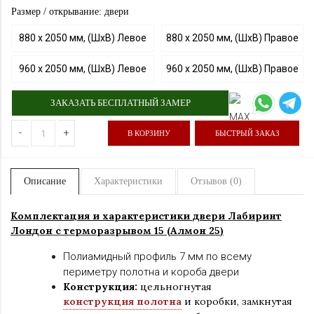
Размер / открывание: двери
880 х 2050 мм, (ШхВ) Левое
880 х 2050 мм, (ШхВ) Правое
960 х 2050 мм, (ШхВ) Левое
960 х 2050 мм, (ШхВ) Правое
ЗАКАЗАТЬ БЕСПЛАТНЫЙ ЗАМЕР
-
+
В КОРЗИНУ
БЫСТРЫЙ ЗАКАЗ
Описание
Характеристики
Отзывов (0)
Комплектация и характеристики двер
и Лабиринт
Лондон с терморазрывом
15 (Алмон 25
)
Полиамидный профиль 7 мм по всему
периметру полотна и короба двери
Конструкция:
цельногнутая
конструкция полотна
и коробки
,
замкнутая