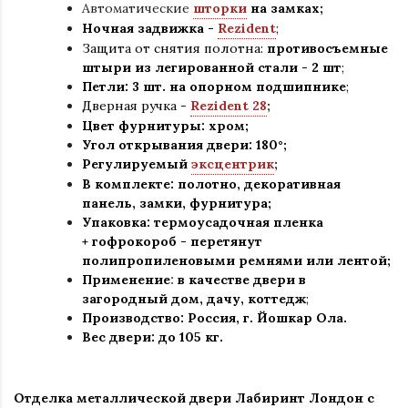
Автоматические
шторки
на замках;
Ночная задвижка -
Rezident
;
Защита от снятия полотна:
противосъемные
штыри из легированной стали - 2 шт
;
Петли: 3 шт. на опорном подшипнике
;
Дверная ручка -
Rezident 28
;
Цвет фурнитуры: хром
;
Угол открывания двери: 180
°
;
Регулируемый
эксцентрик
;
В комплекте: полотно
,
декоративная
панель, замки, фурнитура
;
Упаковка: термоусадочная пленка
+ гофрокороб
-
перетянут
полипропиленовыми ремнями или лентой;
Применение
:
в
качестве двери в
загородный дом, дачу, коттедж
;
Производство: Россия, г
.
Йошкар Ола.
Вес двери: до 105 кг.
Отделка металлической двери Лабиринт Лондон с