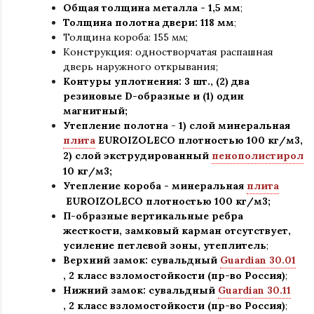
Общая толщина металла - 1
,
5 мм
;
Толщина полотна двери: 118 мм
;
Толщина короба: 155 мм;
Конструкция
:
одностворчатая распашная
дверь наружного открывания;
Контуры уплотнения:
3 шт
.
, (2) два
резиновые D-образные и (1) один
магнитный;
Утепление
полотна
-
1) слой минеральная
плита
EUROIZOLECO плотностью 100 кг/м3,
2) слой экструдированный
пенополистирол
10 кг/м3;
Утепление короба - минеральная
плита
EUROIZOLECO плотностью 100 кг/м3
;
П-образные вертикальные ребра
жесткости, замковый карман отсутствует,
усиление петлевой зоны, утеплитель
;
Верхний замок: сувальдный
Guardian 30.01
,
2 класс взломостойкости (пр-во Россия)
;
Нижний замок: сувальдный
Guardian 30.11
,
2 класс взломостойкости (пр-во Россия)
;