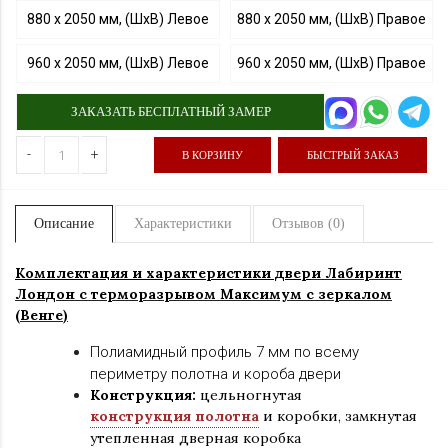
880 х 2050 мм, (ШхВ) Левое
880 х 2050 мм, (ШхВ) Правое
960 х 2050 мм, (ШхВ) Левое
960 х 2050 мм, (ШхВ) Правое
ЗАКАЗАТЬ БЕСПЛАТНЫЙ ЗАМЕР
-
+
В КОРЗИНУ
БЫСТРЫЙ ЗАКАЗ
Описание
Характеристики
Отзывов (0)
Комплектация и характеристики двер
и Лабиринт
Лондон с терморазрывом
Максимум с зеркалом
(Венге
)
Полиамидный профиль 7 мм по всему
периметру полотна и короба двери
Конструкция:
цельногнутая
конструкция полотна
и коробки
,
замкнутая
утепленная дверная коробка