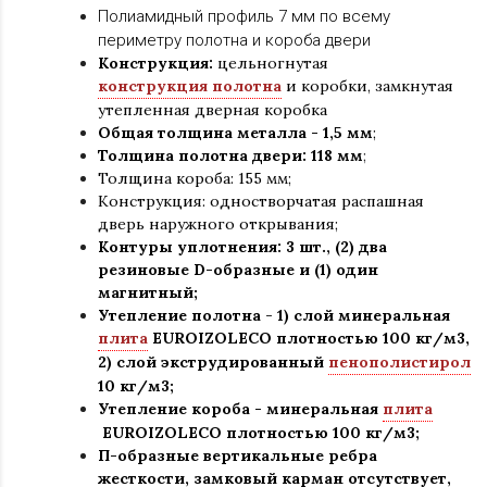
Полиамидный профиль 7 мм по всему
периметру полотна и короба двери
Конструкция:
цельногнутая
конструкция полотна
и коробки
,
замкнутая
утепленная дверная коробка
Общая толщина металла - 1
,
5 мм
;
Толщина полотна двери: 118 мм
;
Толщина короба: 155 мм;
Конструкция
:
одностворчатая распашная
дверь наружного открывания;
Контуры уплотнения:
3 шт
.
, (2) два
резиновые D-образные и (1) один
магнитный;
Утепление
полотна
-
1) слой минеральная
плита
EUROIZOLECO плотностью 100 кг/м3,
2) слой экструдированный
пенополистирол
10 кг/м3;
Утепление короба - минеральная
плита
EUROIZOLECO плотностью 100 кг/м3
;
П-образные вертикальные ребра
жесткости, замковый карман отсутствует,