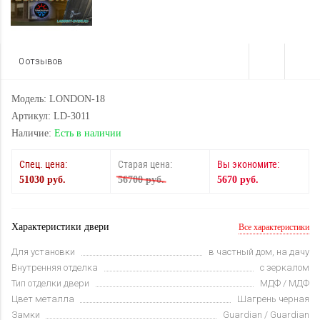
0 отзывов
Модель: LONDON-18
Артикул: LD-3011
Наличие:
Есть в наличии
Спец. цена:
Старая цена:
Вы экономите:
51030 руб.
56700 руб.
5670 руб.
Характеристики двери
Все характеристики
Для установки
в частный дом, на дачу
Внутренняя отделка
с зеркалом
Тип отделки двери
МДФ / МДФ
Цвет металла
Шагрень черная
Замки
Guardian / Guardian