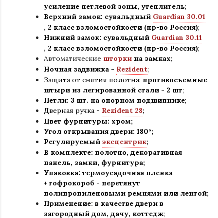
усиление петлевой зоны, утеплитель
;
Верхний замок: сувальдный
Guardian 30.01
,
2 класс взломостойкости (пр-во Россия)
;
Нижний замок: сувальдный
Guardian 30.11
,
2 класс взломостойкости (пр-во Россия)
;
Автоматические
шторки
на замках;
Ночная задвижка -
Rezident
;
Защита от снятия полотна:
противосъемные
штыри из легированной стали - 2 шт
;
Петли: 3 шт. на опорном подшипнике
;
Дверная ручка -
Rezident 28
;
Цвет фурнитуры: хром
;
Угол открывания двери: 180
°
;
Регулируемый
эксцентрик
;
В комплекте: полотно
,
декоративная
панель, замки, фурнитура
;
Упаковка: термоусадочная пленка
+ гофрокороб
-
перетянут
полипропиленовыми ремнями или лентой;
Применение
:
в
качестве двери в
загородный дом, дачу, коттедж
;