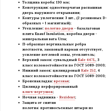
Толщина короба: 130 мм;
Конструкция
:
одностворчатая распашная
дверь наружного открывания;
Контуры уплотнения:
3 шт., (2 резиновых D-
образных + 1 магнитный);
Утепление:
полотно двери
- базальтовая
плита Knauf Insulation, коробка двери -
минеральная вата Ursa
;
П-образные вертикальные ребра
жесткости, замковый карман отсутствует,
усиление петлевой зоны, утеплитель
;
Верхний замок: сувальдный
Kale 447L
,
3
класс взломостойкости по ГОСТ 5089-2003
;
Нижний замок: цилиндровый
Kale 252
,
4
класс взломостойкости по ГОСТ 5089-2003
;
Броненакладка:
врезная
;
Цилиндр перфорированный
ключ-вертушок
;
Ночная задвижка -
Rezident
;
Защита от снятия
полотна:
противосъемные штыри из