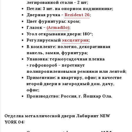
легированной стали - 2 шт
;
Петли: 3 шт. на опорном подшипнике
;
Дверная ручка -
Rezident 26
;
Цвет фурнитуры: хром
;
Глазок -
(Armadilo)
;
Угол открывания двери: 180
°
;
Регулируемый
эксцентрик
;
В комплекте: полотно, декоративная
панель, замки, фурнитура
;
Упаковка: термоусадочная пленка
+ гофрокороб
-
перетянут
полипропиленовыми ремнями или лентой;
Применение
:
в квартиру, офис; в качестве
второй двери в загородный дом. дачу,
офис
;
Производство: Россия, г
.
Йошкар Ола.
Отделка металлической двери Лабиринт
NEW
YORK 04: