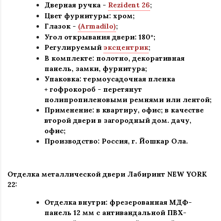
Дверная ручка -
Rezident 26
;
Цвет фурнитуры: хром
;
Глазок -
(Armadilo)
;
Угол открывания двери: 180
°
;
Регулируемый
эксцентрик
;
В комплекте: полотно, декоративная
панель, замки, фурнитура
;
Упаковка: термоусадочная пленка
+ гофрокороб
-
перетянут
полипропиленовыми ремнями или лентой;
Применение
:
в квартиру, офис; в качестве
второй двери в загородный дом. дачу,
офис
;
Производство: Россия, г
.
Йошкар Ола.
Отделка металлической двери Лабиринт
NEW YORK
22:
Отделка внутри: фрезерованная МДФ-
панель 12 мм с антивандальной ПВХ-