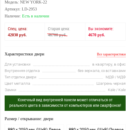
Модель: NEW YORK-22
Артикул: LD-2953
Наличие:
Есть в наличии
Спец. цена:
Старая цена:
Вы экономите:
42030 руб.
46700 руб.
4670 руб.
Характеристики двери
Все характеристики
Для установки
в квартиру, в офис
Внутренняя отделка
без зеркала, со вставками
Тип отделки двери
МДФ / МДФ
Цвет металла
Шагрень черная
Замки
Kale / Kale
Конечный вид внутренней панели может отличаться от
реального цвета в зависимости от компьютеров или смартфонов!
Размер / открывание: двери
880 х 2050 мм, (ШхВ) Левое
880 х 2050 мм, (ШхВ) Правое