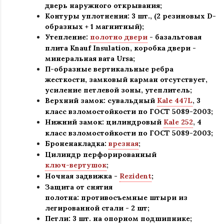
дверь наружного открывания;
Контуры уплотнения:
3 шт., (2 резиновых D-
образных + 1 магнитный);
Утепление:
полотно двери
- базальтовая
плита Knauf Insulation, коробка двери -
минеральная вата Ursa
;
П-образные вертикальные ребра
жесткости, замковый карман отсутствует,
усиление петлевой зоны, утеплитель
;
Верхний замок: сувальдный
Kale 447L
,
3
класс взломостойкости по ГОСТ 5089-2003
;
Нижний замок: цилиндровый
Kale 252
,
4
класс взломостойкости по ГОСТ 5089-2003
;
Броненакладка:
врезная
;
Цилиндр перфорированный
ключ-вертушок
;
Ночная задвижка -
Rezident
;
Защита от снятия
полотна:
противосъемные штыри из
легированной стали - 2 шт
;
Петли: 3 шт. на опорном подшипнике
;