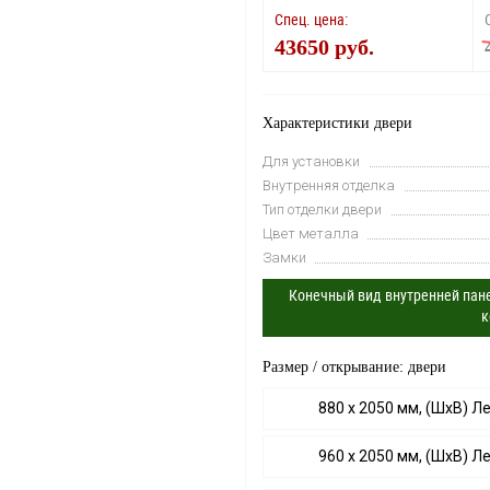
Спец. цена:
43650 руб.
Характеристики двери
Для установки
Внутренняя отделка
Тип отделки двери
Цвет металла
Замки
Конечный вид внутренней пане
к
Размер / открывание: двери
880 х 2050 мм, (ШхВ) Л
960 х 2050 мм, (ШхВ) Л