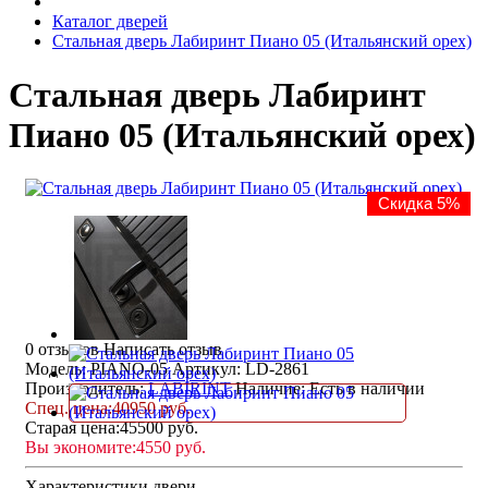
Каталог дверей
Стальная дверь Лабиринт Пиано 05 (Итальянский орех)
Стальная дверь Лабиринт
Пиано 05 (Итальянский орех)
Скидка 5%
0 отзывов
Написать отзыв
Модель: PIANO-05
Артикул: LD-2861
Производитель:
LABIRINT
Наличие:
Есть в наличии
Спец. цена:
40950 руб.
Старая цена:
45500 руб.
Вы экономите:
4550 руб.
Характеристики двери