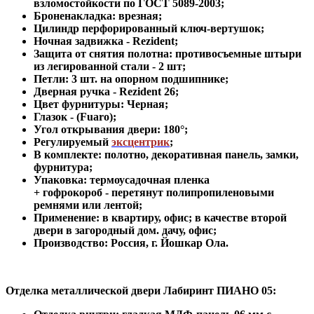
взломостойкости по ГОСТ 5089-2003
;
Броненакладка: врезная;
Цилиндр перфорированный ключ-вертушок
;
Ночная задвижка -
Rezident
;
Защита от снятия полотна:
противосъемные штыри
из легированной стали - 2 шт
;
Петли: 3 шт. на опорном подшипнике
;
Дверная ручка -
Rezident 26;
Цвет фурнитуры: Черная
;
Глазок - (Fuaro)
;
Угол открывания двери: 180
°
;
Регулируемый
эксцентрик
;
В комплекте: полотно, декоративная панель, замки,
фурнитура
;
Упаковка: термоусадочная пленка
+ гофрокороб
-
перетянут полипропиленовыми
ремнями или лентой;
Применение
:
в квартиру, офис; в качестве второй
двери в загородный дом. дачу, офис
;
Производство: Россия, г
.
Йошкар Ола.
Отделка металлической двери Лабиринт
ПИАНО 05: