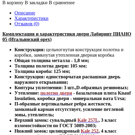
В корзину
В закладки
В сравнение
Описание
Характеристики
Отзывов (0)
Комплектация и характеристики двери Лабиринт ПИАНО
05 (Итальянский орех)
Конструкция:
цельногнутая конструкция полотна и
коробки
,
замкнутая утепленная дверная коробка
Общая толщина металла - 1,8 мм;
Толщина полотна двери: 105 мм;
Толщина короба: 125 мм;
Конструкция
:
одностворчатая распашная дверь
наружного открывания;
Контуры уплотнения:
3 шт.,D-образных резиновых;
Утепление:
полотно двери
- базальтовая плита Knauf
Insulation, коробка двери - минеральная вата Ursa
;
П-образные вертикальные ребра жесткости,
замковый карман отсутствует, усиление петлевой
зоны, утеплитель
;
Верхний замок: сувальдный
Kale 257L
,
3 класс
взломостойкости по ГОСТ 5089-2003
;
Нижний замок: цилиндровый
Kale 252
,
4 класс