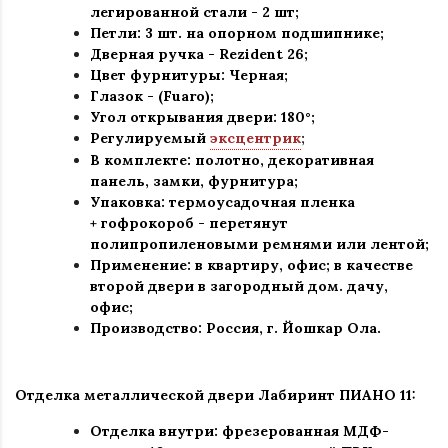
легированной стали - 2 шт
;
Петли: 3 шт. на опорном подшипнике
;
Дверная ручка -
Rezident 26;
Цвет фурнитуры: Черная
;
Глазок - (Fuaro)
;
Угол открывания двери: 180
°
;
Регулируемый
эксцентрик
;
В комплекте: полотно, декоративная
панель, замки, фурнитура
;
Упаковка: термоусадочная пленка
+ гофрокороб
-
перетянут
полипропиленовыми ремнями или лентой;
Применение
:
в квартиру, офис; в качестве
второй двери в загородный дом. дачу,
офис
;
Производство: Россия, г
.
Йошкар Ола.
Отделка металлической двери Лабиринт
ПИАНО 11:
Отделка внутри: фрезерованная МДФ-