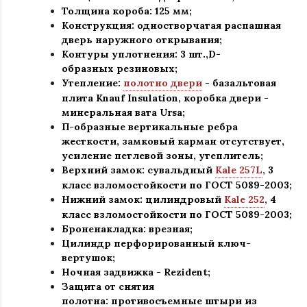
Толщина короба: 125 мм;
Конструкция
:
одностворчатая распашная
дверь наружного открывания;
Контуры уплотнения:
3 шт.,D-
образных резиновых;
Утепление:
полотно двери
- базальтовая
плита Knauf Insulation, коробка двери -
минеральная вата Ursa
;
П-образные вертикальные ребра
жесткости, замковый карман отсутствует,
усиление петлевой зоны, утеплитель
;
Верхний замок: сувальдный
Kale 257L
,
3
класс взломостойкости по ГОСТ 5089-2003
;
Нижний замок: цилиндровый
Kale 252
,
4
класс взломостойкости по ГОСТ 5089-2003
;
Броненакладка: врезная;
Цилиндр перфорированный ключ-
вертушок
;
Ночная задвижка -
Rezident
;
Защита от снятия
полотна:
противосъемные штыри из