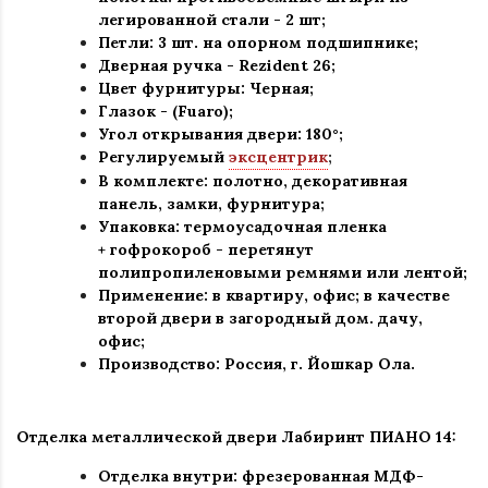
легированной стали - 2 шт
;
Петли: 3 шт. на опорном подшипнике
;
Дверная ручка -
Rezident 26;
Цвет фурнитуры: Черная
;
Глазок - (Fuaro)
;
Угол открывания двери: 180
°
;
Регулируемый
эксцентрик
;
В комплекте: полотно, декоративная
панель, замки, фурнитура
;
Упаковка: термоусадочная пленка
+ гофрокороб
-
перетянут
полипропиленовыми ремнями или лентой;
Применение
:
в квартиру, офис; в качестве
второй двери в загородный дом. дачу,
офис
;
Производство: Россия, г
.
Йошкар Ола.
Отделка металлической двери Лабиринт
ПИАНО 14:
Отделка внутри: фрезерованная МДФ-