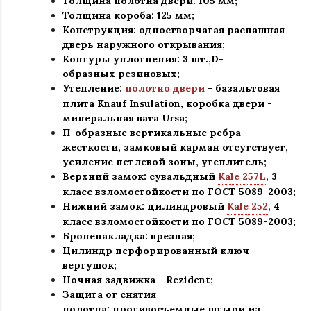
Толщина полотна двери: 105 мм;
Толщина короба: 125 мм;
Конструкция
:
одностворчатая распашная
дверь наружного открывания;
Контуры уплотнения:
3 шт.,D-
образных резиновых;
Утепление:
полотно двери
- базальтовая
плита Knauf Insulation, коробка двери -
минеральная вата Ursa
;
П-образные вертикальные ребра
жесткости, замковый карман отсутствует,
усиление петлевой зоны, утеплитель
;
Верхний замок: сувальдный
Kale 257L
,
3
класс взломостойкости по ГОСТ 5089-2003
;
Нижний замок: цилиндровый
Kale 252
,
4
класс взломостойкости по ГОСТ 5089-2003
;
Броненакладка: врезная;
Цилиндр перфорированный ключ-
вертушок
;
Ночная задвижка -
Rezident
;
Защита от снятия
полотна:
противосъемные штыри из