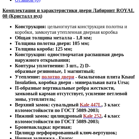
Комплектация и характеристики двери Лабиринт ROYAL
08 (Кристалл вуд)
Конструкция:
цельногнутая конструкция полотна и
коробки
,
замкнутая утепленная дверная коробка
Общая толщина металла - 1,8 мм;
Толщина полотна двери: 105 мм;
Толщина короба: 125 мм;
Конструкция
:
одностворчатая распашная дверь
наружного открывания;
Контуры уплотнения:
3 шт., 2) D-
образные резиновые, 1 магнитный;
Утепление:
полотно двери
- базальтовая плита Knauf
Insulation, коробка двери - минеральная вата Ursa
;
П-образные вертикальные ребра жесткости,
замковый карман отсутствует, усиление петлевой
зоны, утеплитель
;
Верхний замок: сувальдный
Kale 447L
,
3 класс
взломостойкости по ГОСТ 5089-2003
;
Нижний замок: цилиндровый
Kale 252
,
4 класс
взломостойкости по ГОСТ 5089-2003
;
Броненакладка: врезная;
Цилиндр перфорированный ключ-вертушок
;
Ночная задвижка -
Fuaro
;