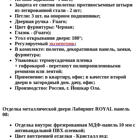
Защита от снятия полотна:
противосъемные штыри
из легированной стали - 2 шт
;
Петли: 3 шт. на опорном подшипнике
;
Дверная ручка - Fuaro
;
Цвет фурнитуры: Черная
;
Глазок - (Fuaro)
;
Угол открывания двери: 180
°
;
Регулируемый
эксцентрик
;
В комплекте: полотно, декоративная панель, замки,
фурнитура
;
Упаковка: термоусадочная пленка
+ гофрокороб
-
перетянут полипропиленовыми
ремнями или лентой;
Применение
:
в квартиру, офис; в качестве второй
двери в загородный дом. дачу, офис
;
Производство: Россия, г
.
Йошкар Ола.
Отделка металлической двери Лабиринт
ROYAL панель
08:
Отделка внутри: фрезерованная МДФ-панель 10 мм с
антивандальной ПВХ-пленкой;
Цвет внутренней отделки -
Кристалл вуд
;