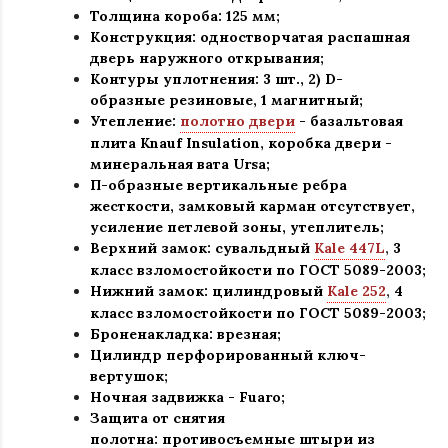
Толщина короба: 125 мм;
Конструкция
:
одностворчатая распашная
дверь наружного открывания;
Контуры уплотнения:
3 шт., 2) D-
образные резиновые, 1 магнитный;
Утепление:
полотно двери
- базальтовая
плита Knauf Insulation, коробка двери -
минеральная вата Ursa
;
П-образные вертикальные ребра
жесткости, замковый карман отсутствует,
усиление петлевой зоны, утеплитель
;
Верхний замок: сувальдный
Kale 447L
,
3
класс взломостойкости по ГОСТ 5089-2003
;
Нижний замок: цилиндровый
Kale 252
,
4
класс взломостойкости по ГОСТ 5089-2003
;
Броненакладка: врезная;
Цилиндр перфорированный ключ-
вертушок
;
Ночная задвижка -
Fuaro
;
Защита от снятия
полотна:
противосъемные штыри из