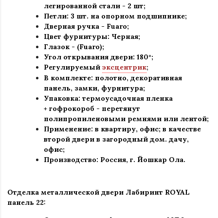
легированной стали - 2 шт
;
Петли: 3 шт. на опорном подшипнике
;
Дверная ручка - Fuaro
;
Цвет фурнитуры: Черная
;
Глазок - (Fuaro)
;
Угол открывания двери: 180
°
;
Регулируемый
эксцентрик
;
В комплекте: полотно, декоративная
панель, замки, фурнитура
;
Упаковка: термоусадочная пленка
+ гофрокороб
-
перетянут
полипропиленовыми ремнями или лентой;
Применение
:
в квартиру, офис; в качестве
второй двери в загородный дом. дачу,
офис
;
Производство: Россия, г
.
Йошкар Ола.
Отделка металлической двери Лабиринт
ROYAL
панель 22: