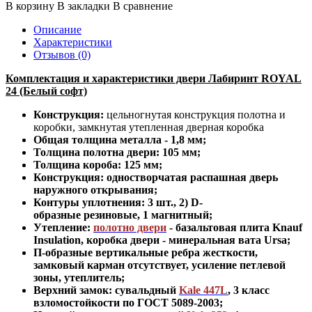
В корзину
В закладки
В сравнение
Описание
Характеристики
Отзывов (0)
Комплектация и характеристики двери Лабиринт ROYAL
24 (Белый софт)
Конструкция:
цельногнутая конструкция полотна и
коробки
,
замкнутая утепленная дверная коробка
Общая толщина металла - 1,8 мм;
Толщина полотна двери: 105 мм;
Толщина короба: 125 мм;
Конструкция
:
одностворчатая распашная дверь
наружного открывания;
Контуры уплотнения:
3 шт., 2) D-
образные резиновые, 1 магнитный;
Утепление:
полотно двери
- базальтовая плита Knauf
Insulation, коробка двери - минеральная вата Ursa
;
П-образные вертикальные ребра жесткости,
замковый карман отсутствует, усиление петлевой
зоны, утеплитель
;
Верхний замок: сувальдный
Kale 447L
,
3 класс
взломостойкости по ГОСТ 5089-2003
;