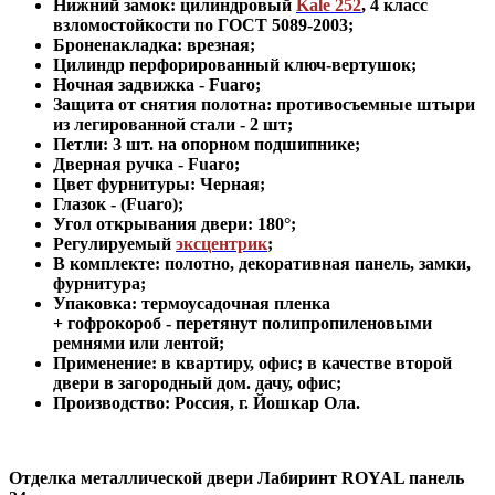
Нижний замок: цилиндровый
Kale 252
,
4 класс
взломостойкости по ГОСТ 5089-2003
;
Броненакладка: врезная;
Цилиндр перфорированный ключ-вертушок
;
Ночная задвижка -
Fuaro
;
Защита от снятия полотна:
противосъемные штыри
из легированной стали - 2 шт
;
Петли: 3 шт. на опорном подшипнике
;
Дверная ручка - Fuaro
;
Цвет фурнитуры: Черная
;
Глазок - (Fuaro)
;
Угол открывания двери: 180
°
;
Регулируемый
эксцентрик
;
В комплекте: полотно, декоративная панель, замки,
фурнитура
;
Упаковка: термоусадочная пленка
+ гофрокороб
-
перетянут полипропиленовыми
ремнями или лентой;
Применение
:
в квартиру, офис; в качестве второй
двери в загородный дом. дачу, офис
;
Производство: Россия, г
.
Йошкар Ола.
Отделка металлической двери Лабиринт
ROYAL панель