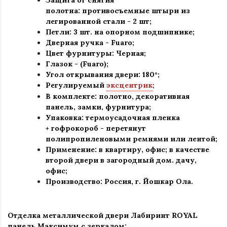
Защита от снятия
полотна:
противосъемные штыри из
легированной стали - 2 шт
;
Петли: 3 шт. на опорном подшипнике
;
Дверная ручка - Fuaro
;
Цвет фурнитуры: Черная
;
Глазок - (Fuaro)
;
Угол открывания двери: 180
°
;
Регулируемый
эксцентрик
;
В комплекте: полотно, декоративная
панель, замки, фурнитура
;
Упаковка: термоусадочная пленка
+ гофрокороб
-
перетянут
полипропиленовыми ремнями или лентой;
Применение
:
в квартиру, офис; в качестве
второй двери в загородный дом. дачу,
офис
;
Производство: Россия, г
.
Йошкар Ола.
Отделка металлической двери Лабиринт
ROYAL
панель Максимум с зеркалом: