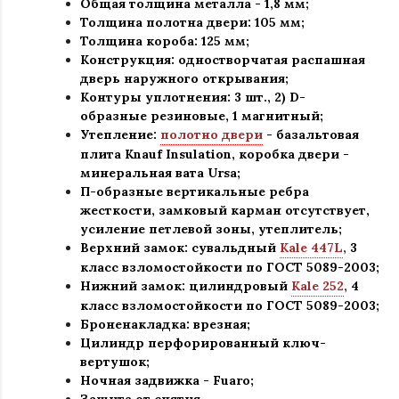
Общая толщина металла - 1,8 мм;
Толщина полотна двери: 105 мм;
Толщина короба: 125 мм;
Конструкция
:
одностворчатая распашная
дверь наружного открывания;
Контуры уплотнения:
3 шт., 2) D-
образные резиновые, 1 магнитный;
Утепление:
полотно двери
- базальтовая
плита Knauf Insulation, коробка двери -
минеральная вата Ursa
;
П-образные вертикальные ребра
жесткости, замковый карман отсутствует,
усиление петлевой зоны, утеплитель
;
Верхний замок: сувальдный
Kale 447L
,
3
класс взломостойкости по ГОСТ 5089-2003
;
Нижний замок: цилиндровый
Kale 252
,
4
класс взломостойкости по ГОСТ 5089-2003
;
Броненакладка: врезная;
Цилиндр перфорированный ключ-
вертушок
;
Ночная задвижка -
Fuaro
;