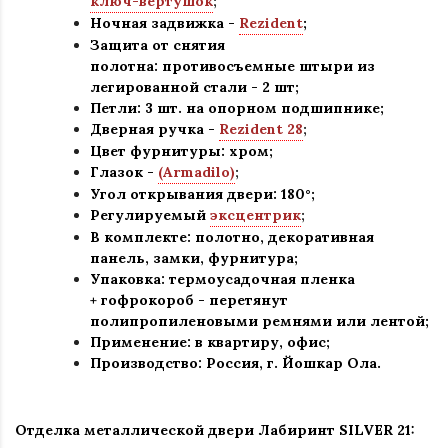
ключ-вертушок
;
Ночная задвижка -
Rezident
;
Защита от снятия
полотна:
противосъемные штыри из
легированной стали - 2 шт
;
Петли: 3 шт. на опорном подшипнике
;
Дверная ручка -
Rezident 28
;
Цвет фурнитуры: хром
;
Глазок -
(Armadilo)
;
Угол открывания двери: 180
°
;
Регулируемый
эксцентрик
;
В комплекте: полотно, декоративная
панель, замки, фурнитура
;
Упаковка: термоусадочная пленка
+ гофрокороб
-
перетянут
полипропиленовыми ремнями или лентой;
Применение
:
в квартиру, офис
;
Производство: Россия, г
.
Йошкар Ола.
Отделка металлической двери Лабиринт
SILVER 21: