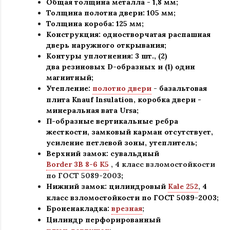
Общая толщина металла - 1,8 мм;
Толщина полотна двери: 105 мм
;
Толщина короба: 125 мм;
Конструкция
:
одностворчатая распашная
дверь наружного открывания;
Контуры уплотнения:
3 шт., (2)
два резиновых D-образных и (1) один
магнитный;
Утепление:
полотно двери
-
базальтовая
плита Knauf Insulation, коробка двери -
минеральная вата Ursa
;
П-образные вертикальные ребра
жесткости, замковый карман отсутствует,
усиление петлевой зоны, утеплитель
;
Верхний замок: сувальдный
Border 3B 8-6 K5
,
4 класс взломостойкости
по ГОСТ 5089-2003
;
Нижний замок: цилиндровый
Kale 252
,
4
класс взломостойкости по ГОСТ 5089-2003
;
Броненакладка:
врезная
;
Цилиндр перфорированный