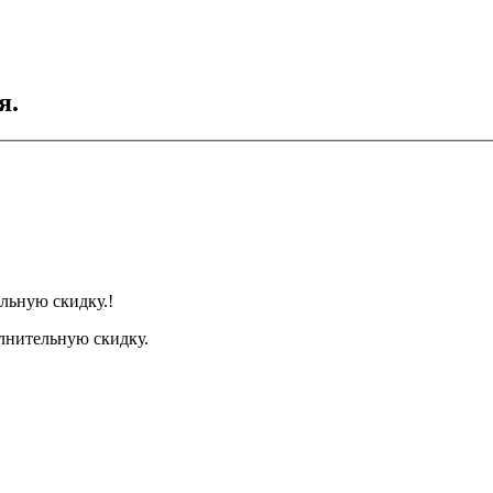
я.
льную скидку.!
лнительную скидку.