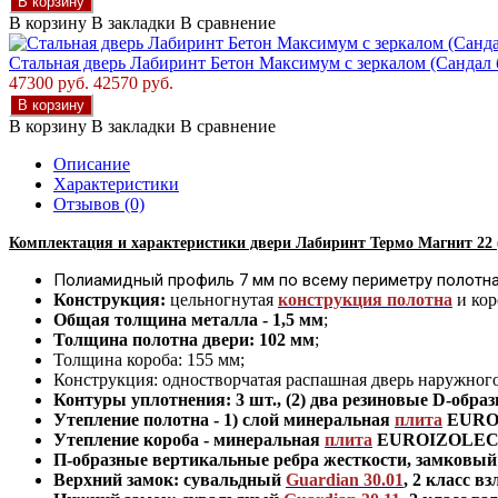
В корзину
В корзину
В закладки
В сравнение
Стальная дверь Лабиринт Бетон Максимум с зеркалом (Сандал
47300 руб.
42570 руб.
В корзину
В корзину
В закладки
В сравнение
Описание
Характеристики
Отзывов (0)
Комплектация и характеристики двер
и Лабиринт Термо Магнит
22 
Полиамидный профиль 7 мм по всему периметру полотна
Конструкция:
цельногнутая
конструкция полотна
и кор
Общая толщина металла - 1,5 мм
;
Толщина полотна двери: 102 мм
;
Толщина короба: 155 мм;
Конструкция
:
одностворчатая распашная дверь наружног
Контуры уплотнения:
3 шт., (2) два резиновые D-обра
Утепление
полотна
-
1) слой минеральная
плита
EUROI
Утепление короба - минеральная
плита
EUROIZOLECO 
П-образные вертикальные ребра жесткости, замковый 
Верхний замок: сувальдный
Guardian 30.01
,
2 класс вз