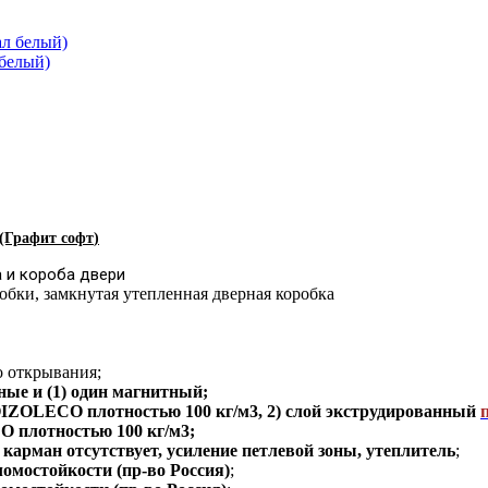
 белый)
(Графит софт
)
 и короба двери
обки
,
замкнутая утепленная дверная коробка
о открывания;
зные и (1) один магнитный;
ZOLECO плотностью 100 кг/м3, 2) слой экструдированный
плотностью 100 кг/м3;
карман отсутствует, усиление петлевой зоны, утеплитель
;
ломостойкости (пр-во Россия)
;