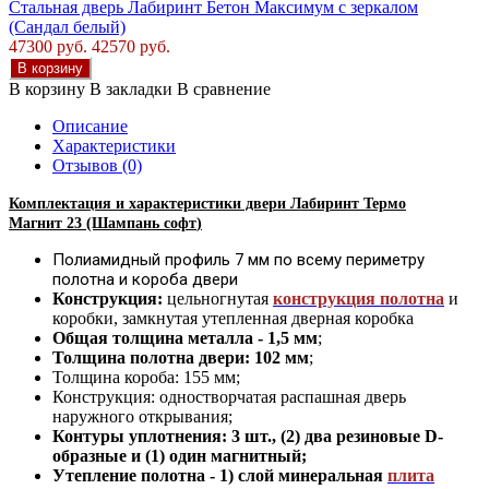
Стальная дверь Лабиринт Бетон Максимум с зеркалом
(Сандал белый)
47300 руб.
42570 руб.
В корзину
В корзину
В закладки
В сравнение
Описание
Характеристики
Отзывов (0)
Комплектация и характеристики двер
и Лабиринт Термо
Магнит
23 (Шампань софт
)
Полиамидный профиль 7 мм по всему периметру
полотна и короба двери
Конструкция:
цельногнутая
конструкция полотна
и
коробки
,
замкнутая утепленная дверная коробка
Общая толщина металла - 1,5 мм
;
Толщина полотна двери: 102 мм
;
Толщина короба: 155 мм;
Конструкция
:
одностворчатая распашная дверь
наружного открывания;
Контуры уплотнения:
3 шт., (2) два резиновые D-
образные и (1) один магнитный;
Утепление
полотна
-
1) слой минеральная
плита