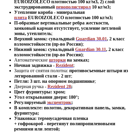
EUROIZOLECO плотностью 100 кг/м3, 2) слой
экструдированный
пенополистирол
10 кг/м3;
Утепление короба - минеральная
плита
EUROIZOLECO плотностью 100 кг/м3;
П-образные вертикальные ребра жесткости,
замковый карман отсутствует, усиление петлевой
зоны, утеплитель
;
Верхний замок: сувальдный
Guardian 30.01
,
2 класс
взломостойкости (пр-во Россия)
;
Нижний замок: сувальдный
Guardian 30.11
,
2 класс
взломостойкости (пр-во Россия)
;
Автоматические
шторки
на замках;
Ночная задвижка -
Rezident
;
Защита от снятия полотна:
противосъемные штыри из
легированной стали - 2 шт
;
Петли: 3 шт. на опорном подшипнике
;
Дверная ручка -
Rezident 28
;
Цвет фурнитуры: хром
;
Угол открывания двери: 180
°
;
Регулируемый
эксцентрик
;
В комплекте: полотно, декоративная панель, замки,
фурнитура
;
Упаковка: термоусадочная пленка
+ гофрокороб
-
перетянут полипропиленовыми
ремнями или лентой;