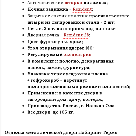
Автоматические
шторки
на замках;
Ночная задвижка -
Rezident
;
Защита от снятия полотна:
противосъемные
штыри из легированной стали - 2 шт
;
Петли: 3 шт. на опорном подшипнике
;
Дверная ручка -
Rezident 28
;
Цвет фурнитуры: хром
;
Угол открывания двери: 180
°
;
Регулируемый
эксцентрик
;
В комплекте: полотно, декоративная
панель, замки, фурнитура
;
Упаковка: термоусадочная пленка
+ гофрокороб
-
перетянут
полипропиленовыми ремнями или лентой;
Применение
:
в
качестве двери в
загородный дом, дачу, коттедж
;
Производство: Россия, г
.
Йошкар Ола.
Вес двери: до 105 кг.
Отделка металлической двери Лабиринт Термо