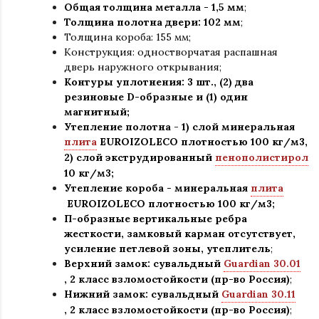
Общая толщина металла - 1,5 мм
;
Толщина полотна двери: 102 мм
;
Толщина короба: 155 мм;
Конструкция
:
одностворчатая распашная
дверь наружного открывания;
Контуры уплотнения:
3 шт., (2) два
резиновые D-образные и (1) один
магнитный;
Утепление
полотна
-
1) слой минеральная
плита
EUROIZOLECO плотностью 100 кг/м3,
2) слой экструдированный
пенополистирол
10 кг/м3;
Утепление короба - минеральная
плита
EUROIZOLECO плотностью 100 кг/м3;
П-образные вертикальные ребра
жесткости, замковый карман отсутствует,
усиление петлевой зоны, утеплитель
;
Верхний замок: сувальдный
Guardian 30.01
,
2 класс взломостойкости (пр-во Россия)
;
Нижний замок: сувальдный
Guardian 30.11
,
2 класс взломостойкости (пр-во Россия)
;