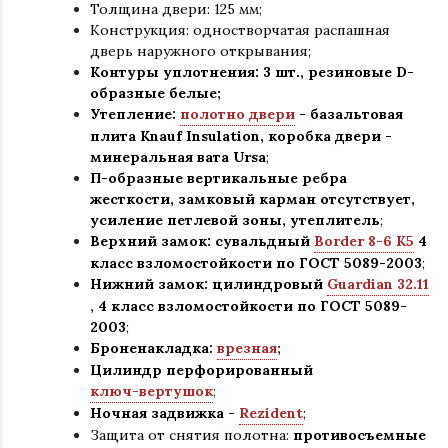
Толщина двери: 125 мм;
Конструкция
:
одностворчатая распашная
дверь наружного открывания;
Контуры уплотнения:
3 шт., резиновые D-
образные белые;
Утепление:
полотно двери
- базальтовая
плита Knauf Insulation, коробка двери -
минеральная вата Ursa
;
П-образные вертикальные ребра
жесткости, замковый карман отсутствует,
усиление петлевой зоны, утеплитель
;
Верхний замок: сувальдный
Border 8-6 K5
4
класс взломостойкости по ГОСТ 5089-2003
;
Нижний замок: цилиндровый
Guardian 32.11
,
4 класс взломостойкости по ГОСТ 5089-
2003
;
Броненакладка:
врезная
;
Цилиндр перфорированный
ключ-вертушок
;
Ночная задвижка -
Rezident
;
Защита от снятия полотна:
противосъемные