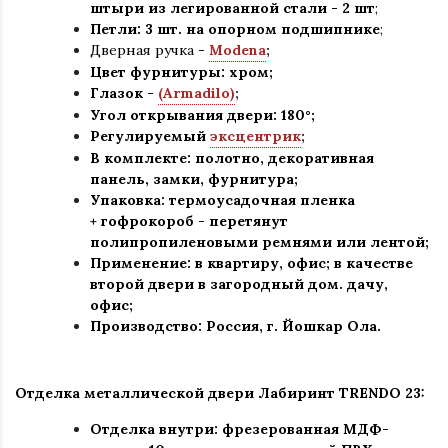
штыри из легированной стали - 2 шт
;
Петли: 3 шт. на опорном подшипнике
;
Дверная ручка -
Modena
;
Цвет фурнитуры: хром
;
Глазок -
(Armadilo)
;
Угол открывания двери: 180
°
;
Регулируемый
эксцентрик
;
В комплекте: полотно, декоративная
панель, замки, фурнитура
;
Упаковка: термоусадочная пленка
+ гофрокороб
-
перетянут
полипропиленовыми ремнями или лентой;
Применение
:
в квартиру, офис; в качестве
второй двери в загородный дом. дачу,
офис
;
Производство: Россия, г
.
Йошкар Ола.
Отделка металлической двери Лабиринт TRENDO 23:
Отделка внутри: фрезерованная МДФ-