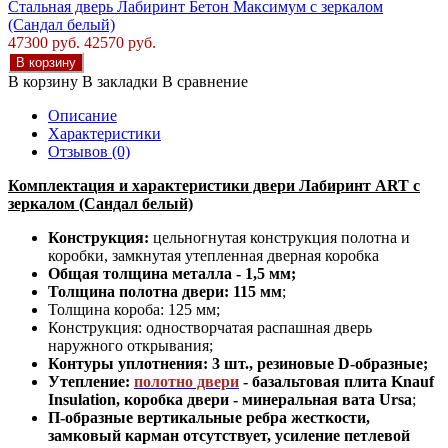
Стальная дверь Лабиринт Бетон Максимум с зеркалом
(Сандал белый)
47300 руб.
42570 руб.
В корзину
В корзину
В закладки
В сравнение
Описание
Характеристики
Отзывов (0)
Комплектация и характеристики двери Лабиринт ART с
зеркалом (Сандал белый)
Конструкция:
цельногнутая конструкция полотна и
коробки
,
замкнутая утепленная дверная коробка
Общая толщина металла - 1,5 мм;
Толщина полотна двери: 115 мм
;
Толщина короба: 125 мм
;
Конструкция
:
одностворчатая распашная дверь
наружного открывания;
Контуры уплотнения:
3 шт., резиновые D-образные;
Утепление:
полотно двери
-
базальтовая плита Knauf
Insulation, коробка двери - минеральная вата Ursa
;
П-образные вертикальные ребра жесткости,
замковый карман отсутствует, усиление петлевой