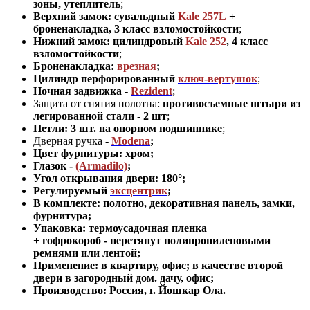
зоны, утеплитель
;
Верхний замок: сувальдный
Kale 257L
+
броненакладка,
3 класс взломостойкости
;
Нижний замок: цилиндровый
Kale 252
,
4 класс
взломостойкости
;
Броненакладка:
врезная
;
Цилиндр перфорированный
ключ-вертушок
;
Ночная задвижка -
Rezident
;
Защита от снятия полотна:
противосъемные штыри из
легированной стали - 2 шт
;
Петли: 3 шт. на опорном подшипнике
;
Дверная ручка -
Modena
;
Цвет фурнитуры: хром
;
Глазок -
(Armadilo)
;
Угол открывания двери: 180
°
;
Регулируемый
эксцентрик
;
В комплекте: полотно, декоративная панель, замки,
фурнитура
;
Упаковка: термоусадочная пленка
+ гофрокороб
-
перетянут полипропиленовыми
ремнями или лентой;
Применение
:
в квартиру, офис; в качестве второй
двери в загородный дом. дачу, офис
;
Производство: Россия, г
.
Йошкар Ола.