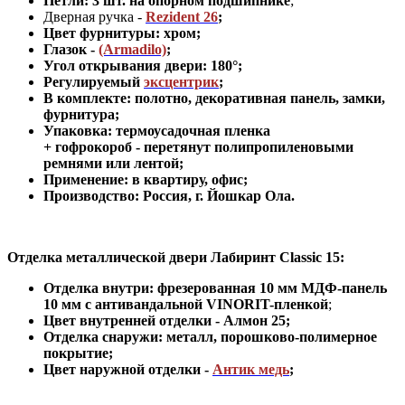
Петли: 3 шт. на опорном подшипнике
;
Дверная ручка -
Rezident 26
;
Цвет фурнитуры: хром
;
Глазок -
(Armadilo)
;
Угол открывания двери: 180
°
;
Регулируемый
эксцентрик
;
В комплекте: полотно, декоративная панель, замки,
фурнитура
;
Упаковка: термоусадочная пленка
+ гофрокороб
-
перетянут полипропиленовыми
ремнями или лентой;
Применение
:
в квартиру, офис
;
Производство: Россия, г
.
Йошкар Ола.
Отделка металлической двери Лабиринт Classic 15:
Отделка внутри: фрезерованная
10 мм
МДФ-панель
10 мм с антивандальной VINORIT-пленкой
;
Цвет внутренней отделки - Алмон 25;
Отделка снаружи
:
металл, порошково-полимерное
покрытие
;
Цвет наружной отделки -
Антик медь
;