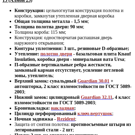
15 (Алмон 25)
Конструкция:
цельногнутая конструкция полотна и
коробки
,
замкнутая утепленная дверная коробка
Общая толщина металла - 1,5 мм
;
Толщина полотна двери: 90 мм
;
Толщина короба: 115 мм;
Конструкция
:
одностворчатая распашная дверь
наружного открывания;
Контуры уплотнения:
3 шт., резиновые D-образные;
Утепление:
полотно двери
- базальтовая плита Knauf
Insulation, коробка двери - минеральная вата Ursa
;
П-образные вертикальные ребра жесткости,
замковый карман отсутствует, усиление петлевой
зоны, утеплитель
;
Верхний замок: сувальдный
Guardian 30.01
+
автошторка,
2 класс взломостойкости по ГОСТ 5089-
2003
;
Нижний замок: цилиндровый
Guardian 32.11
,
4 класс
взломостойкости по ГОСТ 5089-2003
;
Броненакладка:
накладная
;
Цилиндр перфорированный
ключ-вертушок
;
Ночная задвижка -
Rezident
;
Защита от снятия полотна:
противосъемные штыри из
легированной стали - 2 шт
;