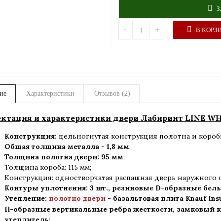
З
-
+
В КОРЗ
ие
Характеристики
Отзывов (2)
ктация и характеристики двери Лабиринт LINE WHI
Конструкция:
цельногнутая конструкция полотна и короб
Общая толщина металла - 1,8 мм
;
Толщина полотна двери: 95 мм
;
Толщина короба: 115 мм;
Конструкция
:
одностворчатая распашная дверь наружного 
Контуры уплотнения:
3 шт., резиновые D-образные бел
Утепление:
полотно двери
- базальтовая плита Knauf Ins
П-образные вертикальные ребра жесткости, замковый к
утеплитель
;