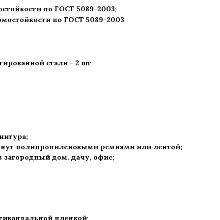
остойкости по ГОСТ 5089-2003
;
ломостойкости по ГОСТ 5089-2003
;
ированной стали - 2 шт
;
рнитура
;
нут полипропиленовыми ремнями или лентой;
 в загородный дом. дачу, офис
;
нтивандальной пленкой
;