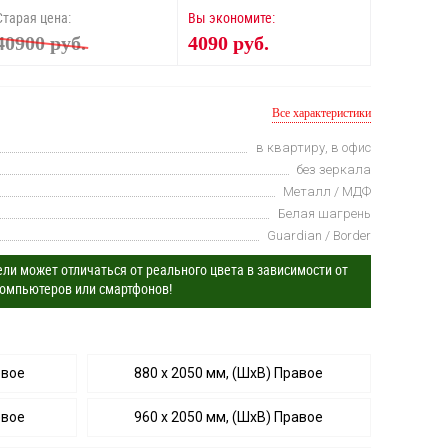
Старая цена:
Вы экономите:
40900 руб.
4090 руб.
Все характеристики
в квартиру, в офис
без зеркала
Металл / МДФ
Белая шагрень
Guardian / Border
ли может отличаться от реального цвета в зависимости от
омпьютеров или смартфонов!
евое
880 х 2050 мм, (ШхВ) Правое
евое
960 х 2050 мм, (ШхВ) Правое