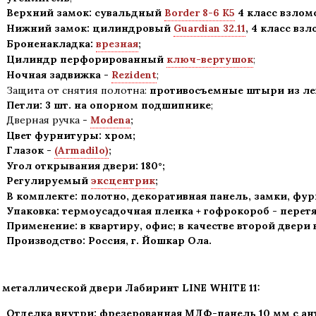
Верхний замок: сувальдный
Border 8-6 K5
4 класс взлом
Нижний замок: цилиндровый
Guardian 32.11
,
4 класс вз
Броненакладка:
врезная
;
Цилиндр перфорированный
ключ-вертушок
;
Ночная задвижка -
Rezident
;
Защита от снятия полотна:
противосъемные штыри из лег
Петли: 3 шт. на опорном подшипнике
;
Дверная ручка -
Modena
;
Цвет фурнитуры: хром
;
Глазок -
(Armadilo)
;
Угол открывания двери: 180
°
;
Регулируемый
эксцентрик
;
В комплекте: полотно, декоративная панель, замки, фу
Упаковка: термоусадочная пленка + гофрокороб
-
перетя
Применение
:
в квартиру, офис; в качестве второй двери
Производство: Россия, г
.
Йошкар Ола.
 металлической двери Лабиринт LINE WHITE 11:
Отделка внутри: фрезерованная МДФ-панель 10 мм с а