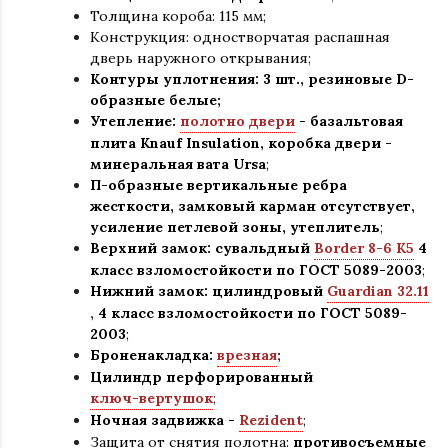
Толщина короба: 115 мм;
Конструкция
:
одностворчатая распашная
дверь наружного открывания;
Контуры уплотнения:
3 шт., резиновые D-
образные белые;
Утепление:
полотно двери
- базальтовая
плита Knauf Insulation, коробка двери -
минеральная вата Ursa
;
П-образные вертикальные ребра
жесткости, замковый карман отсутствует,
усиление петлевой зоны, утеплитель
;
Верхний замок: сувальдный
Border 8-6 K5
4
класс взломостойкости по ГОСТ 5089-2003
;
Нижний замок: цилиндровый
Guardian 32.11
,
4 класс взломостойкости по ГОСТ 5089-
2003
;
Броненакладка:
врезная
;
Цилиндр перфорированный
ключ-вертушок
;
Ночная задвижка -
Rezident
;
Защита от снятия полотна:
противосъемные