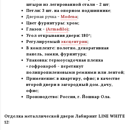
штыри из легированной стали - 2 шт
;
Петли: 3 шт. на опорном подшипнике
;
Дверная ручка -
Modena
;
Цвет фурнитуры: хром
;
Глазок -
(Armadilo)
;
Угол открывания двери: 180
°
;
Регулируемый
эксцентрик
;
В комплекте: полотно, декоративная
панель, замки, фурнитура
;
Упаковка: термоусадочная пленка
+ гофрокороб
-
перетянут
полипропиленовыми ремнями или лентой;
Применение
:
в квартиру, офис; в качестве
второй двери в загородный дом. дачу,
офис
;
Производство: Россия, г
.
Йошкар Ола.
Отделка металлической двери Лабиринт LINE WHITE
12: