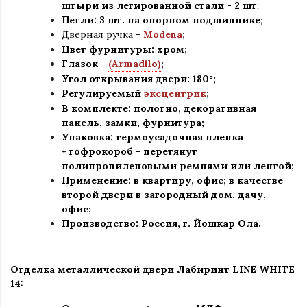
штыри из легированной стали - 2 шт
;
Петли: 3 шт. на опорном подшипнике
;
Дверная ручка -
Modena
;
Цвет фурнитуры: хром
;
Глазок -
(Armadilo)
;
Угол открывания двери: 180
°
;
Регулируемый
эксцентрик
;
В комплекте: полотно, декоративная
панель, замки, фурнитура
;
Упаковка: термоусадочная пленка
+ гофрокороб
-
перетянут
полипропиленовыми ремнями или лентой;
Применение
:
в квартиру, офис; в качестве
второй двери в загородный дом. дачу,
офис
;
Производство: Россия, г
.
Йошкар Ола.
Отделка металлической двери Лабиринт LINE WHITE
14: