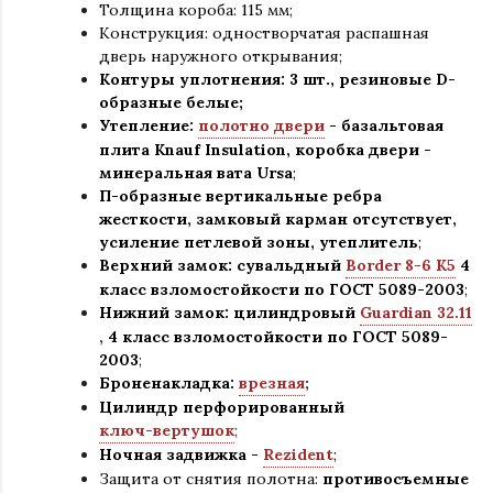
Толщина короба: 115 мм;
Конструкция
:
одностворчатая распашная
дверь наружного открывания;
Контуры уплотнения:
3 шт., резиновые D-
образные белые;
Утепление:
полотно двери
- базальтовая
плита Knauf Insulation, коробка двери -
минеральная вата Ursa
;
П-образные вертикальные ребра
жесткости, замковый карман отсутствует,
усиление петлевой зоны, утеплитель
;
Верхний замок: сувальдный
Border 8-6 K5
4
класс взломостойкости по ГОСТ 5089-2003
;
Нижний замок: цилиндровый
Guardian 32.11
,
4 класс взломостойкости по ГОСТ 5089-
2003
;
Броненакладка:
врезная
;
Цилиндр перфорированный
ключ-вертушок
;
Ночная задвижка -
Rezident
;
Защита от снятия полотна:
противосъемные