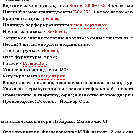
Верхний замок: сувальдный
Border 3В 8-6 К5
,
4 класс вз
Нижний замок: цилиндровый
Kale 252
,
4 класс взломост
Броненакладка:
врезная
;
Цилиндр перфорированный
ключ-вертушок
;
Ночная задвижка -
Rezident
;
Защита от снятия полотна:
противосъемные штыри из ле
Петли: 3 шт. на опорном подшипнике
;
Дверная ручка -
Modena
;
Цвет фурнитуры: хром
;
Глазок -
(Armadilo)
;
Угол открывания двери: 180
°
;
Регулируемый
эксцентрик
;
В комплекте: полотно, декоративная панель, замки, фу
Упаковка: термоусадочная пленка + гофрокороб
-
перетя
Применение
:
в квартиру, офис; в качестве второй двери
Производство: Россия, г
.
Йошкар Ола.
 металлической двери Лабиринт Мегаполис
01:
Отделка внутри: фрезерованная МДФ-панель 12 мм с ан