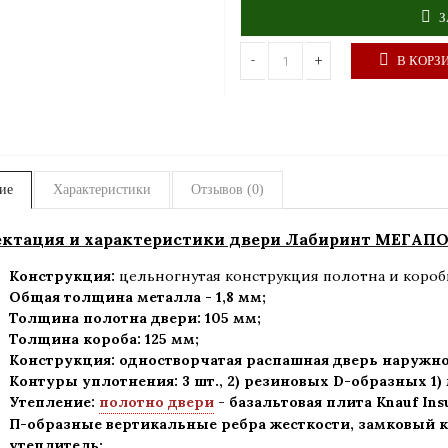
З
-
+
В КОРЗ
ие
Характеристики
Отзывов (0)
ктация и характеристики двери Лабиринт МЕГАПО
Конструкция:
цельногнутая конструкция полотна и короб
Общая толщина металла - 1,8 мм;
Толщина полотна двери: 105 мм
;
Толщина короба: 125 мм;
Конструкция
:
одностворчатая распашная дверь наружно
Контуры уплотнения:
3 шт., 2) резиновых D-образных 1
Утепление:
полотно двери
-
базальтовая плита Knauf Ins
П-образные вертикальные ребра жесткости, замковый к
утеплитель
;