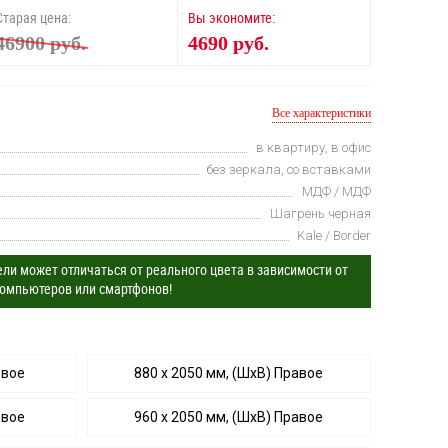
Старая цена:
Вы экономите:
46900 руб.
4690 руб.
Все характеристики
в квартиру, в офис
без зеркала, со вставками
МДФ / МДФ
Шагрень черная
Kale / Border
ли может отличаться от реального цвета в зависимости от
омпьютеров или смартфонов!
евое
880 х 2050 мм, (ШхВ) Правое
евое
960 х 2050 мм, (ШхВ) Правое