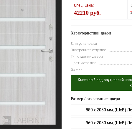
Спец. цена:
42210 руб.
Характеристики двери
Для установки
Внутренняя отделка
Тип отделки двери
Цвет металла
Замки
Конечный вид внутренней пане
к
Размер / открывание: двери
880 х 2050 мм, (ШхВ) Л
960 х 2050 мм, (ШхВ) Л