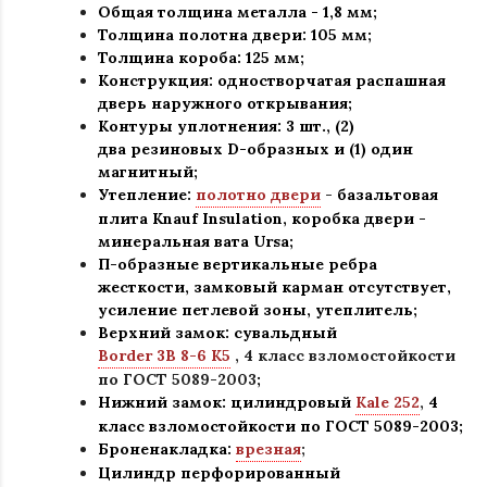
Общая толщина металла - 1,8 мм;
Толщина полотна двери: 105 мм
;
Толщина короба: 125 мм;
Конструкция
:
одностворчатая распашная
дверь наружного открывания;
Контуры уплотнения:
3 шт., (2)
два резиновых D-образных и (1) один
магнитный;
Утепление:
полотно двери
-
базальтовая
плита Knauf Insulation, коробка двери -
минеральная вата Ursa
;
П-образные вертикальные ребра
жесткости, замковый карман отсутствует,
усиление петлевой зоны, утеплитель
;
Верхний замок: сувальдный
Border 3B 8-6 K5
,
4 класс взломостойкости
по ГОСТ 5089-2003
;
Нижний замок: цилиндровый
Kale 252
,
4
класс взломостойкости по ГОСТ 5089-2003
;
Броненакладка:
врезная
;
Цилиндр перфорированный