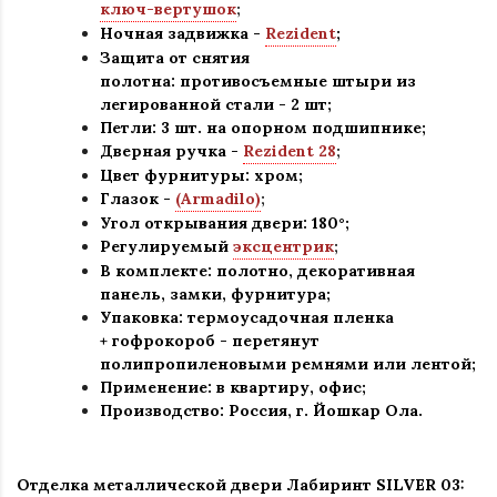
ключ-вертушок
;
Ночная задвижка -
Rezident
;
Защита от снятия
полотна:
противосъемные штыри из
легированной стали - 2 шт
;
Петли: 3 шт. на опорном подшипнике
;
Дверная ручка -
Rezident 28
;
Цвет фурнитуры: хром
;
Глазок -
(Armadilo)
;
Угол открывания двери: 180
°
;
Регулируемый
эксцентрик
;
В комплекте: полотно, декоративная
панель, замки, фурнитура
;
Упаковка: термоусадочная пленка
+ гофрокороб
-
перетянут
полипропиленовыми ремнями или лентой;
Применение
:
в квартиру, офис
;
Производство: Россия, г
.
Йошкар Ола.
Отделка металлической двери Лабиринт
SILVER 03: