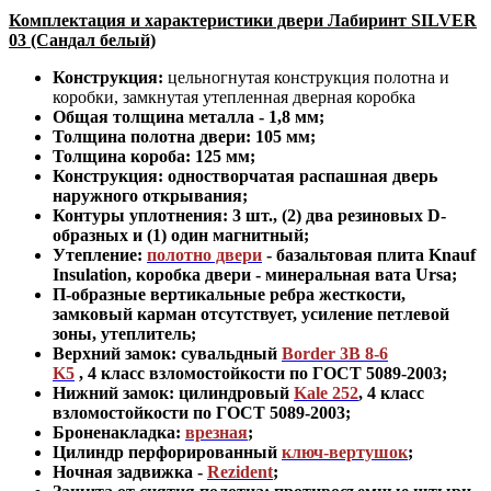
Комплектация и характеристики двери Лабиринт SILVER
03 (Сандал белый)
Конструкция:
цельногнутая конструкция полотна и
коробки
,
замкнутая утепленная дверная коробка
Общая толщина металла - 1,8 мм;
Толщина полотна двери: 105 мм
;
Толщина короба: 125 мм;
Конструкция
:
одностворчатая распашная дверь
наружного открывания;
Контуры уплотнения:
3 шт., (2) два резиновых D-
образных и (1) один магнитный;
Утепление:
полотно двери
-
базальтовая плита Knauf
Insulation, коробка двери - минеральная вата Ursa
;
П-образные вертикальные ребра жесткости,
замковый карман отсутствует, усиление петлевой
зоны, утеплитель
;
Верхний замок: сувальдный
Border 3B 8-6
K5
,
4 класс взломостойкости по ГОСТ 5089-2003
;
Нижний замок: цилиндровый
Kale 252
,
4 класс
взломостойкости по ГОСТ 5089-2003
;
Броненакладка:
врезная
;
Цилиндр перфорированный
ключ-вертушок
;
Ночная задвижка -
Rezident
;