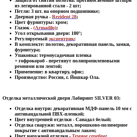
Защита от снятия полотна:
противосъемные штыри
из легированной стали - 2 шт
;
Петли: 3 шт. на опорном подшипнике
;
Дверная ручка -
Rezident 28
;
Цвет фурнитуры: хром
;
Глазок -
(Armadilo)
;
Угол открывания двери: 180
°
;
Регулируемый
эксцентрик
;
В комплекте: полотно, декоративная панель, замки,
фурнитура
;
Упаковка: термоусадочная пленка
+ гофрокороб
-
перетянут полипропиленовыми
ремнями или лентой;
Применение
:
в квартиру, офис
;
Производство: Россия, г
.
Йошкар Ола.
Отделка металлической двери Лабиринт
SILVER 03:
Отделка внутри: декоративная МДФ-панель 10 мм с
антивандальной ПВХ-пленкой;
Цвет внутренней отделки -
Санадал белый
;
Отделка снаружи: металл, порошково-полимерное
покрытие с антивандальным лаком
;
Цвет наружной отделки
-
Темное серебро
;