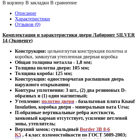
В корзину
В закладки
В сравнение
Описание
Характеристики
Отзывов (0)
Комплектация и характеристики двери Лабиринт SILVER
14 (Эковенге)
Конструкция:
цельногнутая конструкция полотна и
коробки
,
замкнутая утепленная дверная коробка
Общая толщина металла - 1,8 мм;
Толщина полотна двери: 105 мм
;
Толщина короба: 125 мм;
Конструкция
:
одностворчатая распашная дверь
наружного открывания;
Контуры уплотнения:
3 шт., (2) два резиновых D-
образных и (1) один магнитный;
Утепление:
полотно двери
-
базальтовая плита Knauf
Insulation, коробка двери - минеральная вата Ursa
;
П-образные вертикальные ребра жесткости,
замковый карман отсутствует, усиление петлевой
зоны, утеплитель
;
Верхний замок: сувальдный
Border 3B 8-6
K5
,
4 класс взломостойкости по ГОСТ 5089-2003
;