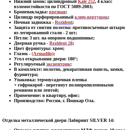
Нижний замок: цилиндровый
Kale 252
,
4 класс
взломостойкости по ГОСТ 5089-2003
;
Броненакладка:
врезная
;
Цилиндр перфорированный
ключ-вертушок
;
Ночная задвижка -
Rezident
;
Защита от снятия полотна:
противосъемные штыри
из легированной стали - 2 шт
;
Петли: 3 шт. на опорном подшипнике
;
Дверная ручка -
Rezident 28
;
Цвет фурнитуры: хром
;
Глазок -
(Armadilo)
;
Угол открывания двери: 180
°
;
Регулируемый
эксцентрик
;
В комплекте: полотно, декоративная панель, замки,
фурнитура
;
Упаковка: термоусадочная пленка
+ гофрокороб
-
перетянут полипропиленовыми
ремнями или лентой;
Применение
:
в квартиру, офис
;
Производство: Россия, г
.
Йошкар Ола.
Отделка металлической двери Лабиринт
SILVER 14: