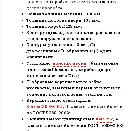
полотна и коробки
,
замкнутая утепленная
дверная коробка
Общая толщина металла - 1,8 мм;
Толщина полотна двери: 105 мм
;
Толщина короба: 125 мм;
Конструкция
:
одностворчатая распашная
дверь наружного открывания;
Контуры уплотнения:
3 шт., (2)
два резиновых D-образных и (1) один
магнитный;
Утепление:
полотно двери
-
базальтовая
плита Knauf Insulation, коробка двери -
минеральная вата Ursa
;
П-образные вертикальные ребра
жесткости, замковый карман отсутствует,
усиление петлевой зоны, утеплитель
;
Верхний замок: сувальдный
Border 3B 8-6 K5
,
4 класс взломостойкости
по ГОСТ 5089-2003
;
Нижний замок: цилиндровый
Kale 252
,
4
класс взломостойкости по ГОСТ 5089-2003
;