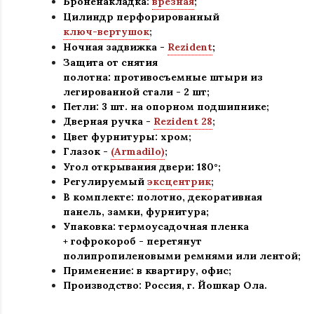
Броненакладка:
врезная
;
Цилиндр перфорированный
ключ-вертушок
;
Ночная задвижка -
Rezident
;
Защита от снятия
полотна:
противосъемные штыри из
легированной стали - 2 шт
;
Петли: 3 шт. на опорном подшипнике
;
Дверная ручка -
Rezident 28
;
Цвет фурнитуры: хром
;
Глазок -
(Armadilo)
;
Угол открывания двери: 180
°
;
Регулируемый
эксцентрик
;
В комплекте: полотно, декоративная
панель, замки, фурнитура
;
Упаковка: термоусадочная пленка
+ гофрокороб
-
перетянут
полипропиленовыми ремнями или лентой;
Применение
:
в квартиру, офис
;
Производство: Россия, г
.
Йошкар Ола.