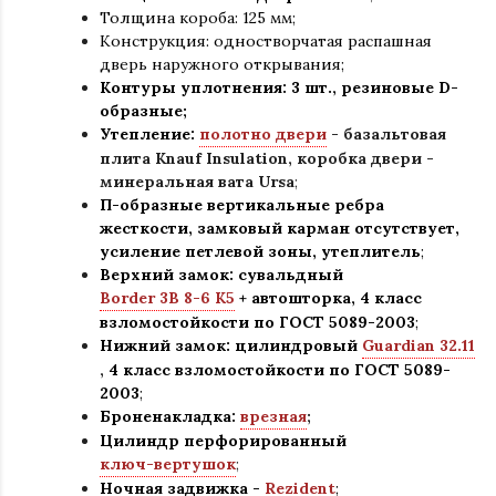
Толщина короба: 125 мм;
Конструкция
:
одностворчатая распашная
дверь наружного открывания;
Контуры уплотнения:
3 шт., резиновые D-
образные;
Утепление:
полотно двери
- базальтовая
плита Knauf Insulation, коробка двери -
минеральная вата Ursa
;
П-образные вертикальные ребра
жесткости, замковый карман отсутствует,
усиление петлевой зоны, утеплитель
;
Верхний замок: сувальдный
Border 3B 8-6 K5
+ автошторка,
4 класс
взломостойкости по ГОСТ 5089-2003
;
Нижний замок: цилиндровый
Guardian 32.11
,
4 класс взломостойкости по ГОСТ 5089-
2003
;
Броненакладка:
врезная
;
Цилиндр перфорированный
ключ-вертушок
;
Ночная задвижка -
Rezident
;