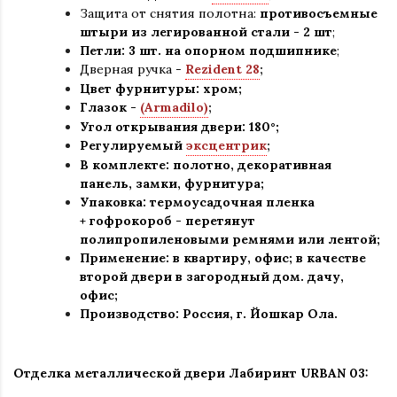
Защита от снятия полотна:
противосъемные
штыри из легированной стали - 2 шт
;
Петли: 3 шт. на опорном подшипнике
;
Дверная ручка -
Rezident 28
;
Цвет фурнитуры: хром
;
Глазок -
(Armadilo)
;
Угол открывания двери: 180
°
;
Регулируемый
эксцентрик
;
В комплекте: полотно, декоративная
панель, замки, фурнитура
;
Упаковка: термоусадочная пленка
+ гофрокороб
-
перетянут
полипропиленовыми ремнями или лентой;
Применение
:
в квартиру, офис; в качестве
второй двери в загородный дом. дачу,
офис
;
Производство: Россия, г
.
Йошкар Ола.
Отделка металлической двери Лабиринт
URBAN 03: