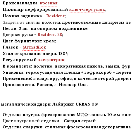
Броненакладка:
врезная
;
Цилиндр перфорированный
ключ-вертушок
;
Ночная задвижка -
Rezident
;
Защита от снятия полотна:
противосъемные штыри из лег
Петли: 3 шт. на опорном подшипнике
;
Дверная ручка -
Rezident 28
;
Цвет фурнитуры: хром
;
Глазок -
(Armadilo)
;
Угол открывания двери: 180
°
;
Регулируемый
эксцентрик
;
В комплекте: полотно, декоративная панель, замки, фу
Упаковка: термоусадочная пленка + гофрокороб
-
перетя
Применение
:
в квартиру, офис; в качестве второй двери
Производство: Россия, г
.
Йошкар Ола.
 металлической двери Лабиринт
URBAN 06:
Отделка внутри: фрезерованная МДФ-панель 10 мм с а
Цвет внутренней отделки -
Сандал серый
;
Отделка снаружи: стильная фрезерованная декоративн