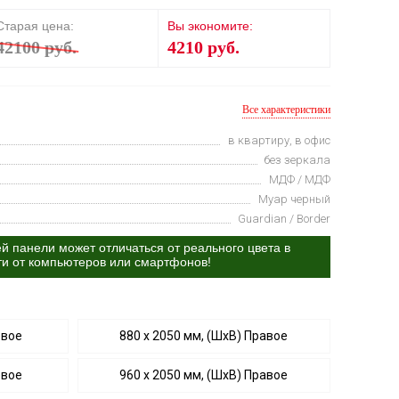
Старая цена:
Вы экономите:
42100 руб.
4210 руб.
Все характеристики
в квартиру, в офис
без зеркала
МДФ / МДФ
Муар черный
Guardian / Border
й панели может отличаться от реального цвета в
ти от компьютеров или смартфонов!
евое
880 х 2050 мм, (ШхВ) Правое
евое
960 х 2050 мм, (ШхВ) Правое