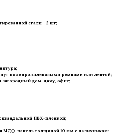
ированной стали - 2 шт
;
рнитура
;
нут полипропиленовыми ремнями или лентой;
 в загородный дом. дачу, офис
;
нтивандальной ПВХ-пленкой;
ая МДФ-панель толщиной 10 мм с наличником: