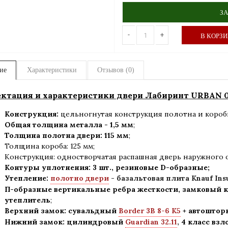
ЗА
-
+
В КОРЗ
ие
Характеристики
Отзывов (0)
ктация и характеристики двери Лабиринт URBAN
Конструкция:
цельногнутая конструкция полотна и короб
Общая толщина металла - 1,5 мм
;
Толщина полотна двери: 115 мм
;
Толщина короба: 125 мм;
Конструкция
:
одностворчатая распашная дверь наружного 
Контуры уплотнения:
3 шт., резиновые D-образные;
Утепление:
полотно двери
- базальтовая плита Knauf Ins
П-образные вертикальные ребра жесткости, замковый к
утеплитель
;
Верхний замок: сувальдный
Border 3B 8-6 K5
+ автошторк
Нижний замок: цилиндровый
Guardian 32.11
,
4 класс вз