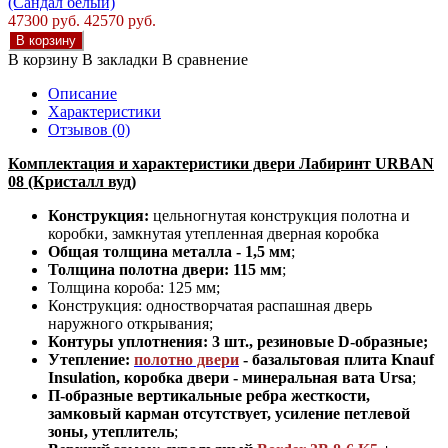
(Сандал белый)
47300 руб.
42570 руб.
В корзину
В корзину
В закладки
В сравнение
Описание
Характеристики
Отзывов (0)
Комплектация и характеристики двери Лабиринт URBAN
08 (Кристалл вуд)
Конструкция:
цельногнутая конструкция полотна и
коробки
,
замкнутая утепленная дверная коробка
Общая толщина металла - 1,5 мм
;
Толщина полотна двери: 115 мм
;
Толщина короба: 125 мм;
Конструкция
:
одностворчатая распашная дверь
наружного открывания;
Контуры уплотнения:
3 шт., резиновые D-образные;
Утепление:
полотно двери
- базальтовая плита Knauf
Insulation, коробка двери - минеральная вата Ursa
;
П-образные вертикальные ребра жесткости,
замковый карман отсутствует, усиление петлевой
зоны, утеплитель
;