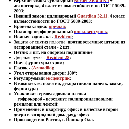
Верхний замок: сувальдный
Border 3B 8-6 K5
+
автошторка,
4 класс взломостойкости по ГОСТ 5089-
2003
;
Нижний замок: цилиндровый
Guardian 32.11
,
4 класс
взломостойкости по ГОСТ 5089-2003
;
Броненакладка:
врезная
;
Цилиндр перфорированный
ключ-вертушок
;
Ночная задвижка -
Rezident
;
Защита от снятия полотна:
противосъемные штыри из
легированной стали - 2 шт
;
Петли: 3 шт. на опорном подшипнике
;
Дверная ручка -
Rezident 28
;
Цвет фурнитуры: хром
;
Глазок -
(Armadilo)
;
Угол открывания двери: 180
°
;
Регулируемый
эксцентрик
;
В комплекте: полотно, декоративная панель, замки,
фурнитура
;
Упаковка: термоусадочная пленка
+ гофрокороб
-
перетянут полипропиленовыми
ремнями или лентой;
Применение
:
в квартиру, офис; в качестве второй
двери в загородный дом. дачу, офис
;
Производство: Россия, г
.
Йошкар Ола.