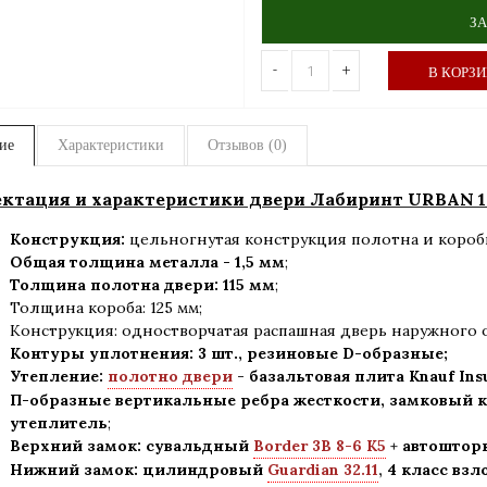
ЗА
-
+
В КОРЗ
ие
Характеристики
Отзывов (0)
ктация и характеристики двери Лабиринт URBAN 1
Конструкция:
цельногнутая конструкция полотна и короб
Общая толщина металла - 1,5 мм
;
Толщина полотна двери: 115 мм
;
Толщина короба: 125 мм;
Конструкция
:
одностворчатая распашная дверь наружного 
Контуры уплотнения:
3 шт., резиновые D-образные;
Утепление:
полотно двери
-
базальтовая плита Knauf Ins
П-образные вертикальные ребра жесткости, замковый к
утеплитель
;
Верхний замок: сувальдный
Border 3B 8-6 K5
+
автошторк
Нижний замок: цилиндровый
Guardian 32.11
,
4 класс вз