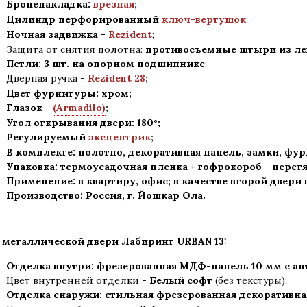
Броненакладка:
врезная
;
Цилиндр перфорированный
ключ-вертушок
;
Ночная задвижка -
Rezident
;
Защита от снятия полотна:
противосъемные штыри из лег
Петли: 3 шт. на опорном подшипнике
;
Дверная ручка -
Rezident 28
;
Цвет фурнитуры: хром
;
Глазок -
(Armadilo)
;
Угол открывания двери: 180
°
;
Регулируемый
эксцентрик
;
В комплекте: полотно, декоративная панель, замки, фу
Упаковка: термоусадочная пленка + гофрокороб
-
перетя
Применение
:
в квартиру, офис; в качестве второй двери
Производство: Россия, г
.
Йошкар Ола.
 металлической двери Лабиринт
URBAN 13:
Отделка внутри: фрезерованная МДФ-панель 10 мм с а
Цвет внутренней отделки -
Белый софт
(без текстуры);
Отделка снаружи: стильная фрезерованная декоративн