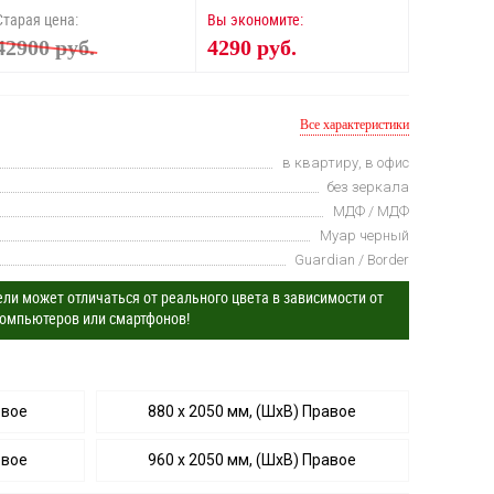
Старая цена:
Вы экономите:
42900 руб.
4290 руб.
Все характеристики
в квартиру, в офис
без зеркала
МДФ / МДФ
Муар черный
Guardian / Border
ли может отличаться от реального цвета в зависимости от
омпьютеров или смартфонов!
евое
880 х 2050 мм, (ШхВ) Правое
евое
960 х 2050 мм, (ШхВ) Правое