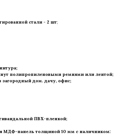
ированной стали - 2 шт
;
рнитура
;
нут полипропиленовыми ремнями или лентой;
 в загородный дом. дачу, офис
;
нтивандальной ПВХ-пленкой;
ая МДФ-панель толщиной 10 мм с наличником: