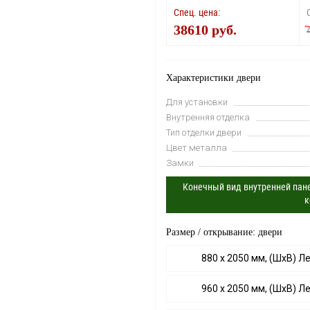
Спец. цена:
38610 руб.
Характеристики двери
Для установки
Внутренняя отделка
Тип отделки двери
Цвет металла
Замки
Конечный вид внутренней пане
к
Размер / открывание: двери
880 х 2050 мм, (ШхВ) Л
960 х 2050 мм, (ШхВ) Л