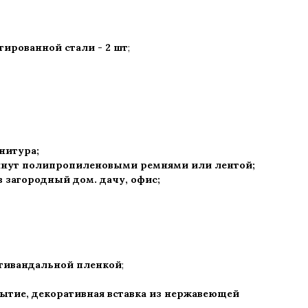
ированной стали - 2 шт
;
рнитура
;
нут полипропиленовыми ремнями или лентой;
 в загородный дом. дачу, офис
;
нтивандальной пленкой
;
тие, декоративная вставка из нержавеющей