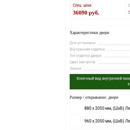
Спец. цена:
36090 руб.
Характеристики двери
Для установки
Внутренняя отделка
Тип отделки двери
Цвет металла
Замки
Конечный вид внутренней пане
к
Размер / открывание: двери
880 х 2050 мм, (ШхВ) Л
960 х 2050 мм, (ШхВ) Л