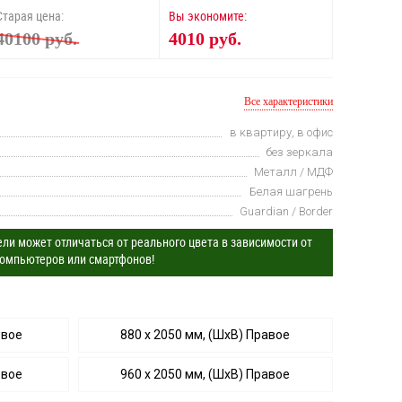
Старая цена:
Вы экономите:
40100 руб.
4010 руб.
Все характеристики
в квартиру, в офис
без зеркала
Металл / МДФ
Белая шагрень
Guardian / Border
ли может отличаться от реального цвета в зависимости от
омпьютеров или смартфонов!
евое
880 х 2050 мм, (ШхВ) Правое
евое
960 х 2050 мм, (ШхВ) Правое