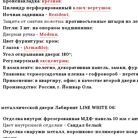
Броненакладка:
врезная
;
Цилиндр перфорированный
ключ-вертушок
;
Ночная задвижка -
Rezident
;
Защита от снятия полотна:
противосъемные штыри из лег
Петли: 3 шт. на опорном подшипнике
;
Дверная ручка -
Modena
;
Цвет фурнитуры: хром
;
Глазок -
(Armadilo)
;
Угол открывания двери: 180
°
;
Регулируемый
эксцентрик
;
В комплекте: полотно, декоративная панель, замки, фу
Упаковка: термоусадочная пленка + гофрокороб
-
перетя
Применение
:
в квартиру, офис; в качестве второй двери
Производство: Россия, г
.
Йошкар Ола.
 металлической двери Лабиринт LINE WHITE 06:
Отделка внутри: фрезерованная МДФ-панель 10 мм с а
Цвет внутренней отделки -
Сандал белый
;
Отделка снаружи
:
металл, порошково-полимерное покры