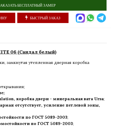
АКАЗАТЬ БЕСПЛАТНЫЙ ЗАМЕР
ИНУ
БЫСТРЫЙ ЗАКАЗ
ITE 06 (Сандал белый)
ки
,
замкнутая утепленная дверная коробка
открывания;
ые;
ulation, коробка двери - минеральная вата Ursa
;
арман отсутствует, усиление петлевой зоны,
остойкости по ГОСТ 5089-2003
;
ломостойкости по ГОСТ 5089-2003
;