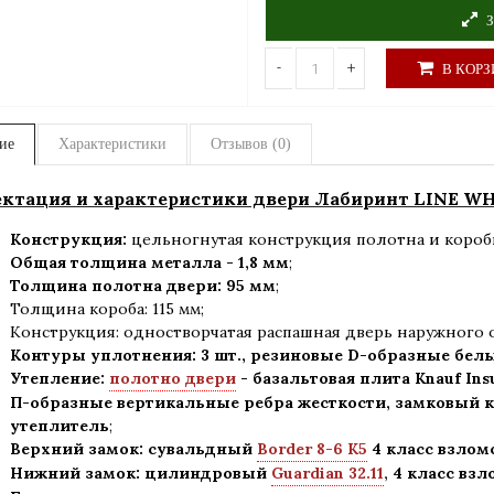
З
-
+
В КОРЗ
ие
Характеристики
Отзывов (0)
ктация и характеристики двери Лабиринт LINE WH
Конструкция:
цельногнутая конструкция полотна и короб
Общая толщина металла - 1,8 мм
;
Толщина полотна двери: 95 мм
;
Толщина короба: 115 мм;
Конструкция
:
одностворчатая распашная дверь наружного 
Контуры уплотнения:
3 шт., резиновые D-образные бел
Утепление:
полотно двери
- базальтовая плита Knauf Ins
П-образные вертикальные ребра жесткости, замковый к
утеплитель
;
Верхний замок: сувальдный
Border 8-6 K5
4 класс взлом
Нижний замок: цилиндровый
Guardian 32.11
,
4 класс вз