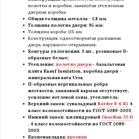
полотна и коробки
,
замкнутая утепленная
дверная коробка
Общая толщина металла - 1,8 мм
;
Толщина полотна двери: 95 мм
;
Толщина короба: 115 мм;
Конструкция
:
одностворчатая распашная
дверь наружного открывания;
Контуры уплотнения:
3 шт., резиновые D-
образные белые;
Утепление:
полотно двери
- базальтовая
плита Knauf Insulation, коробка двери -
минеральная вата Ursa
;
П-образные вертикальные ребра
жесткости, замковый карман отсутствует,
усиление петлевой зоны, утеплитель
;
Верхний замок: сувальдный
Border 8-6 K5
4
класс взломостойкости по ГОСТ 5089-2003
;
Нижний замок: цилиндровый
Guardian 32.11
,
4 класс взломостойкости по ГОСТ 5089-
2003
;
Броненакладка:
врезная
;