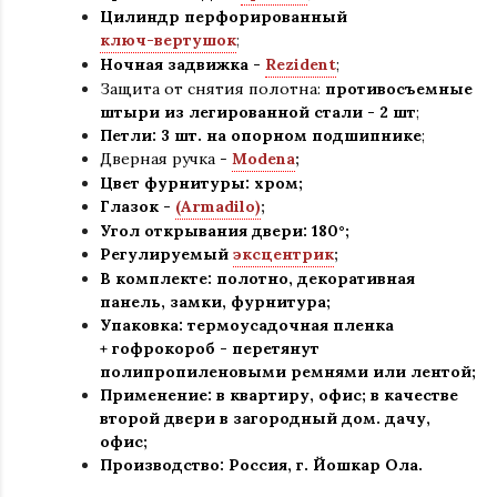
Цилиндр перфорированный
ключ-вертушок
;
Ночная задвижка -
Rezident
;
Защита от снятия полотна:
противосъемные
штыри из легированной стали - 2 шт
;
Петли: 3 шт. на опорном подшипнике
;
Дверная ручка -
Modena
;
Цвет фурнитуры: хром
;
Глазок -
(Armadilo)
;
Угол открывания двери: 180
°
;
Регулируемый
эксцентрик
;
В комплекте: полотно, декоративная
панель, замки, фурнитура
;
Упаковка: термоусадочная пленка
+ гофрокороб
-
перетянут
полипропиленовыми ремнями или лентой;
Применение
:
в квартиру, офис; в качестве
второй двери в загородный дом. дачу,
офис
;
Производство: Россия, г
.
Йошкар Ола.