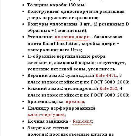
Толщина короба: 130 мм;
Конструкция
:
одностворчатая распашная
дверь наружного открывания;
Контуры уплотнения:
3 шт., (2 резиновых D-
образных + 1 магнитный);
Утепление:
полотно двери
- базальтовая
плита Knauf Insulation, коробка двери -
минеральная вата Ursa
;
П-образные вертикальные ребра
жесткости, замковый карман отсутствует,
усиление петлевой зоны, утеплитель
;
Верхний замок: сувальдный
Kale 447L
,
3
класс взломостойкости по ГОСТ 5089-2003
;
Нижний замок: цилиндровый
Kale 252
,
4
класс взломостойкости по ГОСТ 5089-2003
;
Броненакладка:
врезная
;
Цилиндр перфорированный
ключ-вертушок
;
Ночная задвижка -
Rezident
;
Защита от снятия
полотна:
противосъемные штыри из