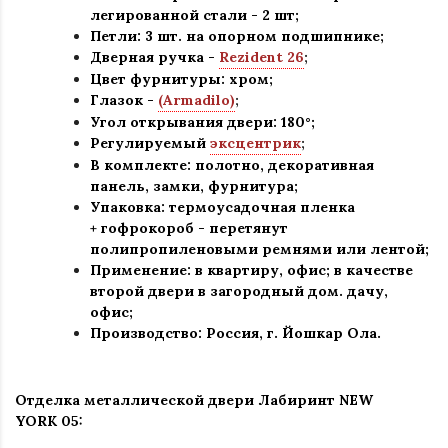
легированной стали - 2 шт
;
Петли: 3 шт. на опорном подшипнике
;
Дверная ручка -
Rezident 26
;
Цвет фурнитуры: хром
;
Глазок -
(Armadilo)
;
Угол открывания двери: 180
°
;
Регулируемый
эксцентрик
;
В комплекте: полотно, декоративная
панель, замки, фурнитура
;
Упаковка: термоусадочная пленка
+ гофрокороб
-
перетянут
полипропиленовыми ремнями или лентой;
Применение
:
в квартиру, офис; в качестве
второй двери в загородный дом. дачу,
офис
;
Производство: Россия, г
.
Йошкар Ола.
Отделка металлической двери Лабиринт
NEW
YORK 05: